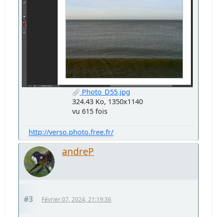
Photo_D55.jpg
324.43 Ko, 1350x1140
vu 615 fois
http://verso.photo.free.fr/
andreP
#3
Février 07, 2024, 21:19:36