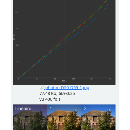
photim-D50-D65-1.jpg
77.48 Ko, 669x635
vu 406 fois