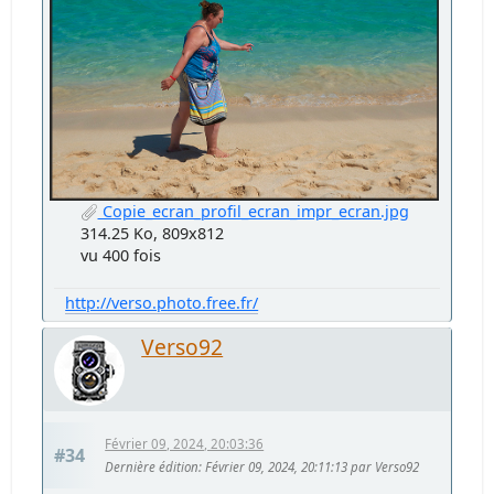
Copie_ecran_profil_ecran_impr_ecran.jpg
314.25 Ko, 809x812
vu 400 fois
http://verso.photo.free.fr/
Verso92
Février 09, 2024, 20:03:36
#34
Dernière édition
: Février 09, 2024, 20:11:13 par Verso92