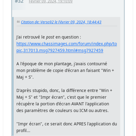
#32
Février 09, 2024, 19:10:09
Citation de: Verso92 le Février 09, 2024, 18:44:43
J'ai retrouvé le
post
en question :
https://www.chassimages.com/forum/index.php/to
pic,317013.msg7927459.html#msg7927459
A l'époque de mon plantage, j'avais contourné
mon problème de copie d'écran an faisant "Win +
Maj + S".
D'après stupido, donc, la différence entre "Win +
Maj + S" et "Impr écran", c'est que le premier
récupère la portion d'écran AVANT l'application
des paramètres de couleurs ou ICM ou autres.
"Impr écran", ce serait donc APRES l'application du
profil...