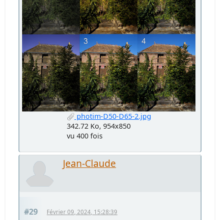
photim-D50-D65-2.jpg
342.72 Ko, 954x850
vu 400 fois
Jean-Claude
#29
Février 09, 2024, 15:28:39