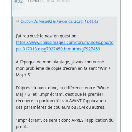
#32
Février 09, 2024, 19:10:09
Citation de: Verso92 le Février 09, 2024, 18:44:43
J'ai retrouvé le
post
en question :
https://www.chassimages.com/forum/index.php/to
pic,317013.msg7927459.html#msg7927459
A l'époque de mon plantage, j'avais contourné
mon problème de copie d'écran an faisant "Win +
Maj + S".
D'après stupido, donc, la différence entre "Win +
Maj + S" et "Impr écran", c'est que le premier
récupère la portion d'écran AVANT l'application
des paramètres de couleurs ou ICM ou autres.
"Impr écran", ce serait donc APRES l'application du
profil...