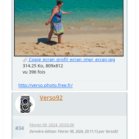
Copie_ecran_profil_ecran_impr_ecran.jpg
314.25 Ko, 809x812
vu 396 fois
http://verso.photo.free.fr/
Verso92
Février 09, 2024, 20:03:36
#34
Dernière édition
: Février 09, 2024, 20:11:13 par Verso92