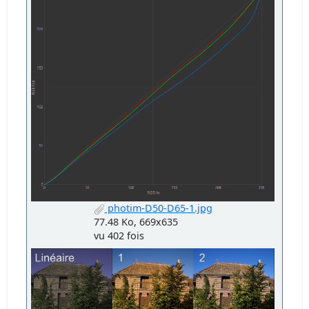
photim-D50-D65-1.jpg
77.48 Ko, 669x635
vu 402 fois