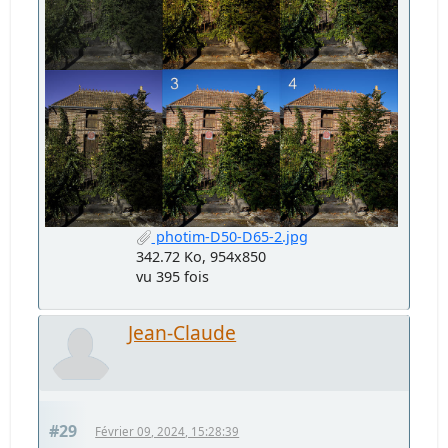
photim-D50-D65-2.jpg
342.72 Ko, 954x850
vu 395 fois
Jean-Claude
#29
Février 09, 2024, 15:28:39