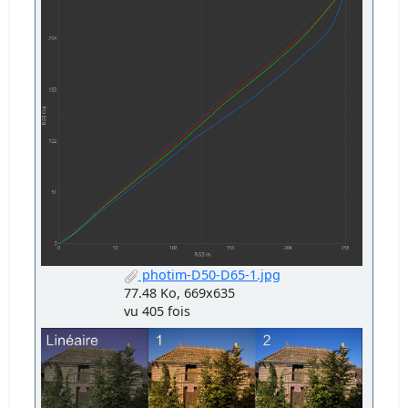
photim-D50-D65-1.jpg
77.48 Ko, 669x635
vu 405 fois