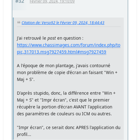
#32
Février 09, 2024, 19:10:09
Citation de: Verso92 le Février 09, 2024, 18:44:43
J'ai retrouvé le
post
en question :
https://www.chassimages.com/forum/index.php/to
pic,317013.msg7927459.html#msg7927459
A l'époque de mon plantage, j'avais contourné
mon problème de copie d'écran an faisant "Win +
Maj + S".
D'après stupido, donc, la différence entre "Win +
Maj + S" et "Impr écran", c'est que le premier
récupère la portion d'écran AVANT l'application
des paramètres de couleurs ou ICM ou autres.
"Impr écran", ce serait donc APRES l'application du
profil...