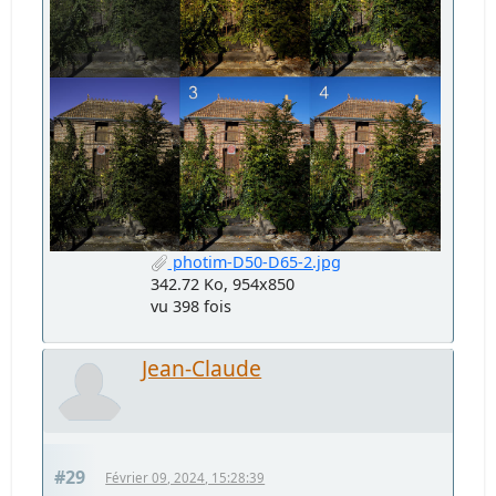
photim-D50-D65-2.jpg
342.72 Ko, 954x850
vu 398 fois
Jean-Claude
#29
Février 09, 2024, 15:28:39