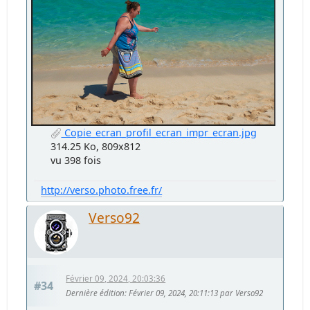
Copie_ecran_profil_ecran_impr_ecran.jpg
314.25 Ko, 809x812
vu 398 fois
http://verso.photo.free.fr/
Verso92
Février 09, 2024, 20:03:36
#34
Dernière édition
: Février 09, 2024, 20:11:13 par Verso92