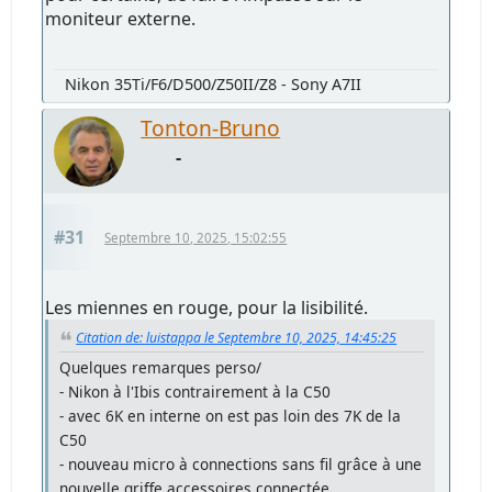
moniteur externe.
Nikon 35Ti/F6/D500/Z50II/Z8 - Sony A7II
Tonton-Bruno
-
#31
Septembre 10, 2025, 15:02:55
Les miennes en rouge, pour la lisibilité.
Citation de: luistappa le Septembre 10, 2025, 14:45:25
Quelques remarques perso/
- Nikon à l'Ibis contrairement à la C50
- avec 6K en interne on est pas loin des 7K de la
C50
- nouveau micro à connections sans fil grâce à une
nouvelle griffe accessoires connectée.