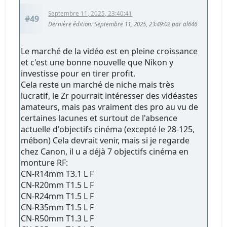
Septembre 11, 2025, 23:40:41
#49
Dernière édition
: Septembre 11, 2025, 23:49:02 par al646
Le marché de la vidéo est en pleine croissance
et c'est une bonne nouvelle que Nikon y
investisse pour en tirer profit.
Cela reste un marché de niche mais très
lucratif, le Zr pourrait intéresser des vidéastes
amateurs, mais pas vraiment des pro au vu de
certaines lacunes et surtout de l'absence
actuelle d'objectifs cinéma (excepté le 28-125,
mébon) Cela devrait venir, mais si je regarde
chez Canon, il u a déjà 7 objectifs cinéma en
monture RF:
CN-R14mm T3.1 L F
CN-R20mm T1.5 L F
CN-R24mm T1.5 L F
CN-R35mm T1.5 L F
CN-R50mm T1.3 L F