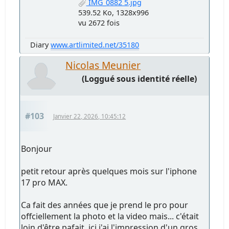
IMG_0882 5.jpg
539.52 Ko, 1328x996
vu 2672 fois
Diary
www.artlimited.net/35180
Nicolas Meunier
(Loggué sous identité réelle)
#103
Janvier 22, 2026, 10:45:12
Bonjour
petit retour après quelques mois sur l'iphone
17 pro MAX.
Ca fait des années que je prend le pro pour
offciellement la photo et la video mais... c'était
loin d'être pafait, ici j'ai l'impression d'un gros