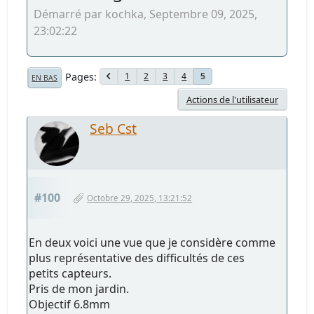
Démarré par kochka, Septembre 09, 2025,
23:02:22
Pages
1
2
3
4
5
EN BAS
Actions de l'utilisateur
Seb Cst
#100
Octobre 29, 2025, 13:21:52
En deux voici une vue que je considère comme
plus représentative des difficultés de ces
petits capteurs.
Pris de mon jardin.
Objectif 6.8mm