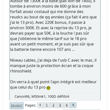
Autour de 1300€ à la base (pas loin de 1400), il
tombe à environ moins de 600 grâce à mon
forfait assez costaud qui me donne des
reudcs au bout de qq années (ça fait 4 ans que
j'ai le 13 pro). Avec 220€ bonus, il passe à
environ 300€. Et avec la reprise du 13 pro, je
devrais payer que 50€, à la louche ! pas sûr
que j'obtienne le même tarif sur le 18 pro
avant un petit moment, et je suis pas sûr que
la batterie tienne encore 107 ans ...
Niveau cables, j'ai deja de l'usb C avec le mac, il
manque juste la protection écran et la coque
rhinoshield.
On verra à quel point l'apn intégré est meilleur
que celui du 13 pro
CanonR6, M50mk1, 100D défiltré
Pages
1
2
3
4
5
EN HAUT