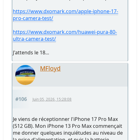
https://www.dxomark.com/apple-iphone-17-
pro-camera-test/
https://www.dxomark.com/huawei-pura-80-
ultra-camera-test/
J'attends le 18...
MFloyd
#106
Juin 05, 2026, 15:28:08
Je viens de réceptionner l'iPhone 17 Pro Max
(512 GB). Mon iPhone 13 Pro Max commençait
me donner quelques inquiétudes au niveau de
la prise d'alimentation, et puis la batterie