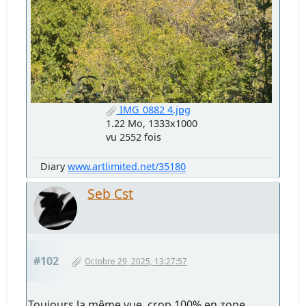
IMG_0882 4.jpg
1.22 Mo, 1333x1000
vu 2552 fois
Diary
www.artlimited.net/35180
Seb Cst
#102
Octobre 29, 2025, 13:27:57
Toujours la même vue, crop 100% en zone