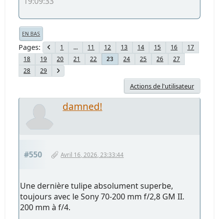
19:09:33
EN BAS
Pages
1
...
11
12
13
14
15
16
17
18
19
20
21
22
24
25
26
27
23
28
29
Actions de l'utilisateur
damned!
#550
Avril 16, 2026, 23:33:44
Une dernière tulipe absolument superbe,
toujours avec le Sony 70-200 mm f/2,8 GM II.
200 mm à f/4.