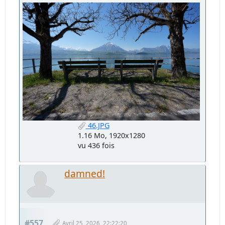
46.JPG
1.16 Mo, 1920x1280
vu 436 fois
damned!
#557
Avril 25, 2026, 22:22:20