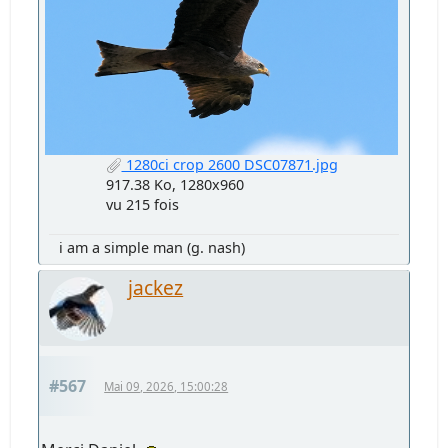
1280ci crop 2600 DSC07871.jpg
917.38 Ko, 1280x960
vu 215 fois
i am a simple man (g. nash)
jackez
#567
Mai 09, 2026, 15:00:28