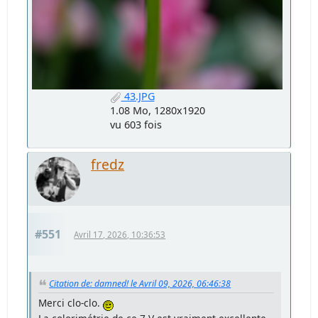
43.JPG
1.08 Mo, 1280x1920
vu 603 fois
fredz
#551
Avril 17, 2026, 10:36:53
Citation de: damned! le Avril 09, 2026, 06:46:38
Merci clo-clo.