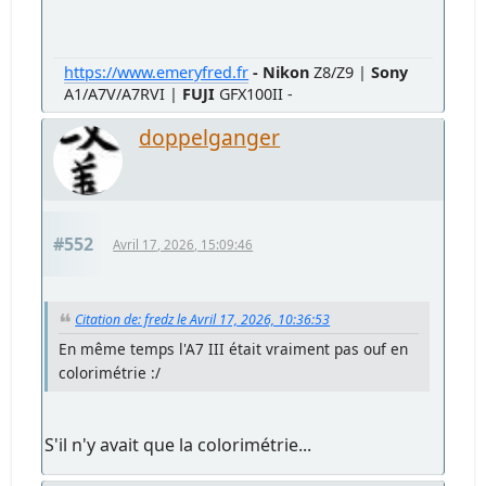
https://www.emeryfred.fr
- Nikon
Z8/Z9 |
Sony
A1/A7V/A7RVI |
FUJI
GFX100II -
doppelganger
#552
Avril 17, 2026, 15:09:46
Citation de: fredz le Avril 17, 2026, 10:36:53
En même temps l'A7 III était vraiment pas ouf en
colorimétrie :/
S'il n'y avait que la colorimétrie...