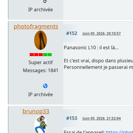
IP archivée
photofragments
#152
Juin 05, 2026, 20:10:57
Panasonic L10 : il est là...
Et c'est vrai, dispo dans plusi
Super actif
Personnellement je passerai 
Messages: 1841
IP archivée
brunop33
#153
Juin 05, 2026, 21:52:04
Essai de l'appareil:
https://pho