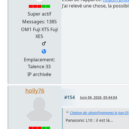
J'ai relevé une chose, la possib
Super actif
Messages: 1385
OM1 Fuji XT5 Fuji
XE5
Emplacement:
Talence 33
IP archivée
holly76
#154
Juin 06, 2026, 05:44:04
Citation de: photofragments le Juin 0
Panasonic L10 : il est là...