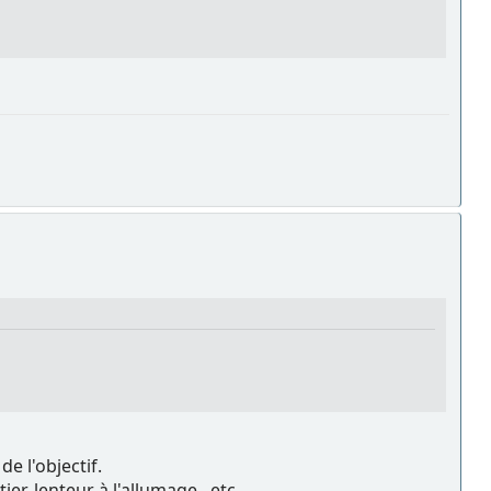
e l'objectif.
r, lenteur à l'allumage...etc...