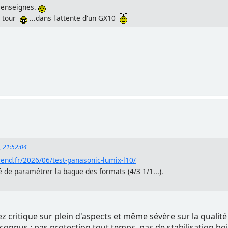
s enseignes.
n tour
...dans l'attente d'un GX10
, 21:52:04
rend.fr/2026/06/test-panasonic-lumix-l10/
ité de paramétrer la bague des formats (4/3 1/1...).
z critique sur plein d'aspects et même sévère sur la qualité d
 connus : pas protection tout temps, pas de stabilisation boitie