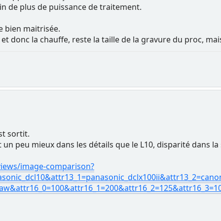
soin de plus de puissance de traitement.
le bien maitrisée.
t donc la chauffe, reste la taille de la gravure du proc, ma
t sortit.
 un peu mieux dans les détails que le L10, disparité dans la 
views/image-comparison?
asonic_dcl10&attr13_1=panasonic_dclx100ii&attr13_2=cano
aw&attr16_0=100&attr16_1=200&attr16_2=125&attr16_3=1