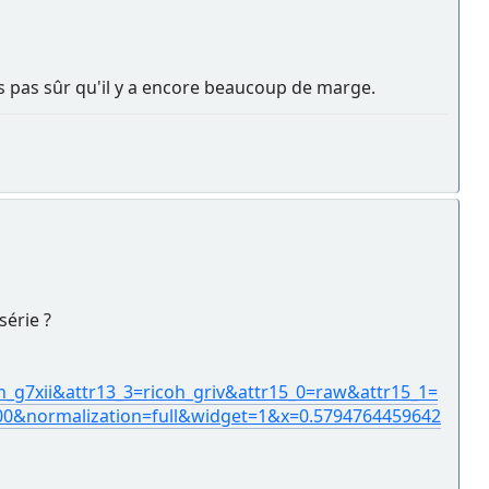
is pas sûr qu'il y a encore beaucoup de marge.
série ?
n_g7xii&attr13_3=ricoh_griv&attr15_0=raw&attr15_1=
00&normalization=full&widget=1&x=0.5794764459642