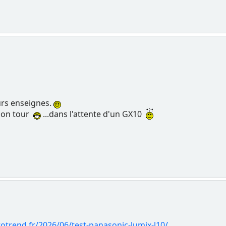
eurs enseignes.
mon tour
...dans l'attente d'un GX10
totrend.fr/2026/06/test-panasonic-lumix-l10/