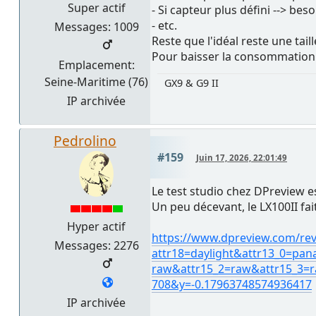
Super actif
- Si capteur plus défini --> be
- etc.
Messages: 1009
Reste que l'idéal reste une tail
Pour baisser la consommation e
Emplacement:
Seine-Maritime (76)
GX9 & G9 II
IP archivée
Pedrolino
#159
Juin 17, 2026, 22:01:49
Le test studio chez DPreview es
Un peu décevant, le LX100II fait
Hyper actif
https://www.dpreview.com/re
Messages: 2276
attr18=daylight&attr13_0=pan
raw&attr15_2=raw&attr15_3=r
708&y=-0.17963748574936417
IP archivée