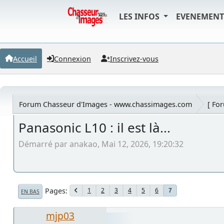
LES INFOS
EVENEMEN
Accueil
Connexion
Inscrivez-vous
Forum Chasseur d'Images - www.chassimages.com
[ Fo
Panasonic L10 : il est là...
Démarré par anakao, Mai 12, 2026, 19:20:32
Pages
1
2
3
4
5
6
7
EN BAS
mjp03