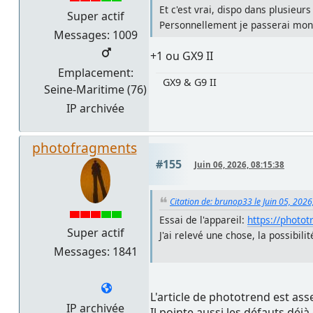
Et c'est vrai, dispo dans plusieur
Super actif
Personnellement je passerai mo
Messages: 1009
+1 ou GX9 II
Emplacement:
GX9 & G9 II
Seine-Maritime (76)
IP archivée
photofragments
#155
Juin 06, 2026, 08:15:38
Citation de: brunop33 le Juin 05, 2026
Essai de l'appareil:
https://photot
Super actif
J'ai relevé une chose, la possibil
Messages: 1841
L'article de phototrend est asse
IP archivée
Il pointe aussi les défauts déjà