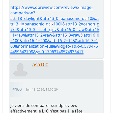
https://www.dpreview.com/reviews/image-
comparison?
attr18=daylight&attr13_0=panasonic_dcl10&at
tr13_1=panasonic_dclx100ii&attr13_2=canon_g
7xii&attr13_3=ricoh_griv&attr15_0=raw&attr15
_1=raw&attr15_2=raw&attr15_3=raw&attr16_0
=100&attr16_1=200&attr16_2=125&attr16_3=1
00&normalization=full&widget=1&x=0.579476
4459642708&y=-0.17963748574936417
asa100
#160
Juin 18, 2026, 15:06:26
Je viens de comparer sur dpreview,
effectivement le L10 n'est pas à la fête,