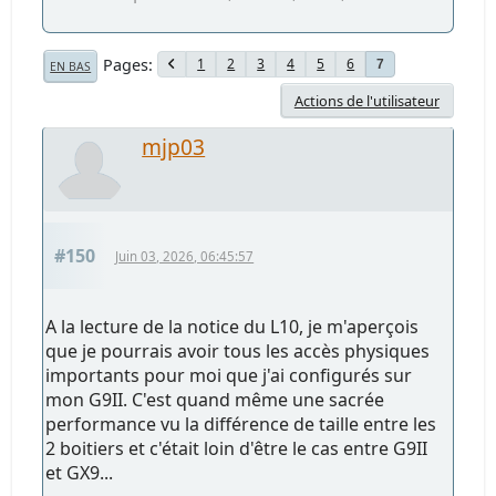
Pages
1
2
3
4
5
6
7
EN BAS
Actions de l'utilisateur
mjp03
#150
Juin 03, 2026, 06:45:57
A la lecture de la notice du L10, je m'aperçois
que je pourrais avoir tous les accès physiques
importants pour moi que j'ai configurés sur
mon G9II. C'est quand même une sacrée
performance vu la différence de taille entre les
2 boitiers et c'était loin d'être le cas entre G9II
et GX9...