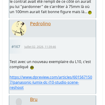
le contrat avait été rempli de ce côté on aurait
pu lui "pardonner" de s'arrêter à 75mm là où
un 100mm aurait fait bonne figure mais là...
Pedrolino
#167
Juillet 02, 2026, 11:39:46
Test avec un nouveau exemplaire du L10, c'est
compliqué
https://www.dpreview.com/articles/601567150
7/panasonic-lumix-dc-l10-studio-scene-
reshoot
Bru