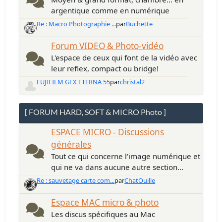
argentique comme en numérique
Re : Macro Photographie ...
par
Buchette
Forum VIDEO & Photo-vidéo
L'espace de ceux qui font de la vidéo avec
leur reflex, compact ou bridge!
FUJIFILM GFX ETERNA 55
par
christal2
[ FORUM HARD, SOFT & MICRO Photo ]
ESPACE MICRO - Discussions
générales
Tout ce qui concerne l'image numérique et
qui ne va dans aucune autre section...
Re : sauvetage carte com...
par
ChatOuille
Espace MAC micro & photo
Les discus spécifiques au Mac