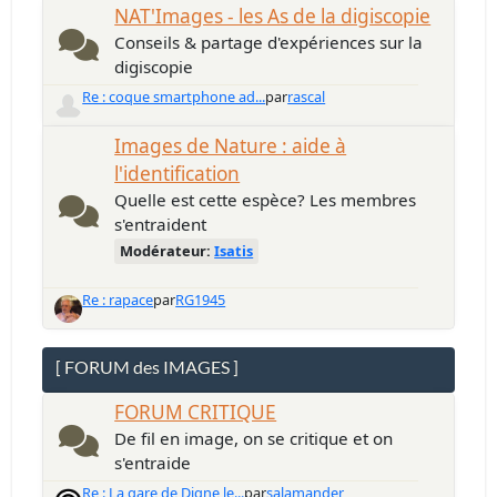
NAT'Images - les As de la digiscopie
Conseils & partage d'expériences sur la
digiscopie
Re : coque smartphone ad...
par
rascal
Images de Nature : aide à
l'identification
Quelle est cette espèce? Les membres
s'entraident
Modérateur:
Isatis
Re : rapace
par
RG1945
[ FORUM des IMAGES ]
FORUM CRITIQUE
De fil en image, on se critique et on
s'entraide
Re : La gare de Digne le...
par
salamander