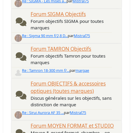
Re : SIGMA - Les mises à...
par
Mistral75
Forum SIGMA Objectifs
Forum objectifs SIGMA pour toutes
marques
Re : Sigma 90 mm f/2,8 D...
par
Mistral75
Forum TAMRON Objectifs
Forum objectifs Tamron pour toutes
marques
Re : Tamron 18-300 mm f/...
par
margae
Forum OBJECTIFS & accessoires
optiques (toutes marques)
Discus générales sur les objectifs, sans
distinction de marque
Re : Sirui Aurora AF 35 ...
par
Mistral75
Forum MOYEN FORMAT et STUDIO
Moyen & grand format, chambre... en