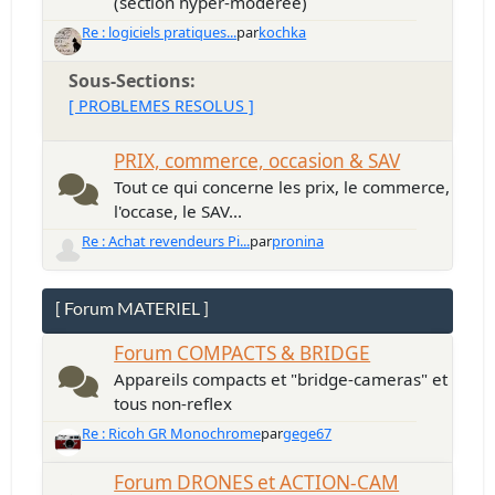
(section hyper-modérée)
Re : logiciels pratiques...
par
kochka
Sous-Sections
[ PROBLEMES RESOLUS ]
PRIX, commerce, occasion & SAV
Tout ce qui concerne les prix, le commerce,
l'occase, le SAV...
Re : Achat revendeurs Pi...
par
pronina
[ Forum MATERIEL ]
Forum COMPACTS & BRIDGE
Appareils compacts et "bridge-cameras" et
tous non-reflex
Re : Ricoh GR Monochrome
par
gege67
Forum DRONES et ACTION-CAM