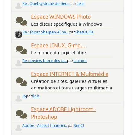
Re : Quel système de Géo...
par
nikili
Espace WINDOWS Photo
Les discus spécifiques à Windows
Re : Topaz Sharpen AI ne...
par
ChatOuille
Espace LINUX, Gimp...
Le monde du logiciel libre
Re : xnview barre des ta...
par
Luchon
Espace INTERNET & Multimédia
Création de sites, galeries virtuelles,
animations et tous usages multimedia
IA
par
flob
Espace ADOBE Lightroom -
Photoshop
Adobe - Aspect financier...
par
SimCI