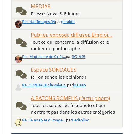
MEDIAS
Presse-News & Editions
Re : Nat'Images 99
par
geraldb
Publier, exposer, diffuser. Emploi...
Tout ce qui concerne la diffusion et le
métier de photographe
Re : Madeleine de Sinét...
par
RG1945
Espace SONDAGES
Ici, on sonde les opinions !
Re : SONDAGE : la valeur...
par
luluseo
A BATONS ROMPUS (l'actu photo)
Tous les sujets liés à la photo et qui
n'entrent pas dans les autres catégories
Re : IA analyse d'image ...
par
Pedrolino