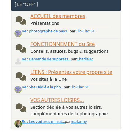
[ LE "OFF" ]
ACCUEIL des membres
Présentations
Re : photographe de pays...
par
Clic-Clac 51
FONCTIONNEMENT du Site
Conseils, astuces, bugs & suggestions
Re : Demande de suppress...
par
Charlie82
LIENS : Présentez votre propre site
Vos sites à la Une
Re : Site Dédié à la pho...
par
Clic-Clac 51
VOS AUTRES LOISIRS...
Section dédiée à vos autres loisirs,
complémentaires de la photographie
Re : Les voitures miniat...
par
mailanny