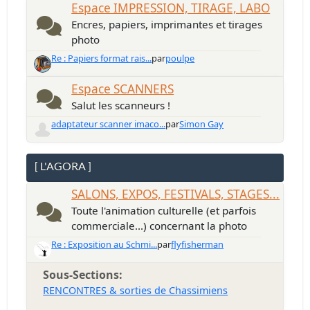
Espace IMPRESSION, TIRAGE, LABO
Encres, papiers, imprimantes et tirages
photo
Re : Papiers format rais...
par
poulpe
Espace SCANNERS
Salut les scanneurs !
adaptateur scanner imaco...
par
Simon Gay
[ L'AGORA ]
SALONS, EXPOS, FESTIVALS, STAGES...
Toute l'animation culturelle (et parfois
commerciale...) concernant la photo
Re : Exposition au Schmi...
par
flyfisherman
Sous-Sections
RENCONTRES & sorties de Chassimiens