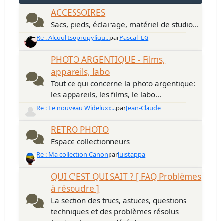
ACCESSOIRES
Sacs, pieds, éclairage, matériel de studio...
Re : Alcool Isopropyliqu...
par
Pascal_LG
PHOTO ARGENTIQUE - Films,
appareils, labo
Tout ce qui concerne la photo argentique:
les appareils, les films, le labo...
Re : Le nouveau Wideluxx...
par
Jean-Claude
RETRO PHOTO
Espace collectionneurs
Re : Ma collection Canon
par
luistappa
QUI C'EST QUI SAIT ? [ FAQ Problèmes
à résoudre ]
La section des trucs, astuces, questions
techniques et des problèmes résolus