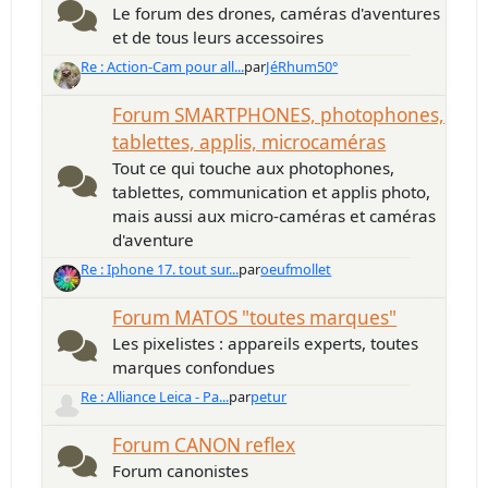
Le forum des drones, caméras d'aventures
et de tous leurs accessoires
Re : Action-Cam pour all...
par
JéRhum50°
Forum SMARTPHONES, photophones,
tablettes, applis, microcaméras
Tout ce qui touche aux photophones,
tablettes, communication et applis photo,
mais aussi aux micro-caméras et caméras
d'aventure
Re : Iphone 17. tout sur...
par
oeufmollet
Forum MATOS "toutes marques"
Les pixelistes : appareils experts, toutes
marques confondues
Re : Alliance Leica - Pa...
par
petur
Forum CANON reflex
Forum canonistes