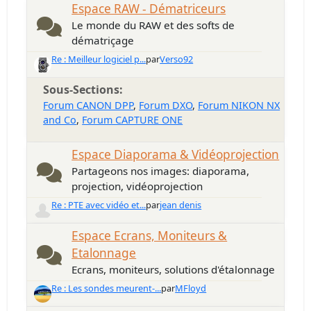
Espace RAW - Dématriceurs
Le monde du RAW et des softs de
dématriçage
Re : Meilleur logiciel p...
par
Verso92
Sous-Sections
Forum CANON DPP
Forum DXO
Forum NIKON NX
and Co
Forum CAPTURE ONE
Espace Diaporama & Vidéoprojection
Partageons nos images: diaporama,
projection, vidéoprojection
Re : PTE avec vidéo et...
par
jean denis
Espace Ecrans, Moniteurs &
Etalonnage
Ecrans, moniteurs, solutions d'étalonnage
Re : Les sondes meurent-...
par
MFloyd