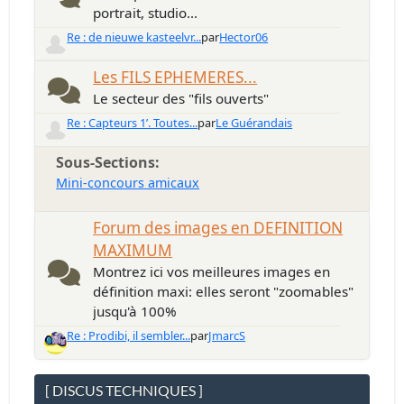
portrait, studio...
Re : de nieuwe kasteelvr...
par
Hector06
Les FILS EPHEMERES...
Le secteur des "fils ouverts"
Re : Capteurs 1’. Toutes...
par
Le Guérandais
Sous-Sections
Mini-concours amicaux
Forum des images en DEFINITION
MAXIMUM
Montrez ici vos meilleures images en
définition maxi: elles seront "zoomables"
jusqu'à 100%
Re : Prodibi, il sembler...
par
JmarcS
[ DISCUS TECHNIQUES ]