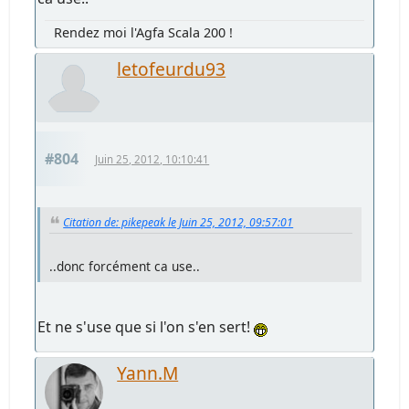
Rendez moi l'Agfa Scala 200 !
letofeurdu93
#804
Juin 25, 2012, 10:10:41
Citation de: pikepeak le Juin 25, 2012, 09:57:01
..donc forcément ca use..
Et ne s'use que si l'on s'en sert!
Yann.M