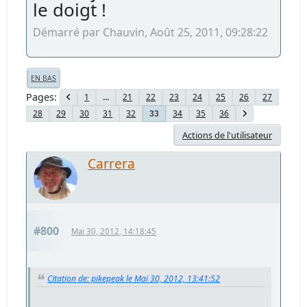
le doigt !
Démarré par Chauvin, Août 25, 2011, 09:28:22
EN BAS
Pages
1
...
21
22
23
24
25
26
27
28
29
30
31
32
34
35
36
33
Actions de l'utilisateur
Carrera
#800
Mai 30, 2012, 14:18:45
Citation de: pikepeak le Mai 30, 2012, 13:41:52