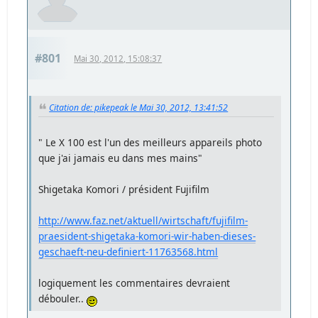
#801
Mai 30, 2012, 15:08:37
Citation de: pikepeak le Mai 30, 2012, 13:41:52
" Le X 100 est l'un des meilleurs appareils photo
que j'ai jamais eu dans mes mains"
Shigetaka Komori / président Fujifilm
http://www.faz.net/aktuell/wirtschaft/fujifilm-
praesident-shigetaka-komori-wir-haben-dieses-
geschaeft-neu-definiert-11763568.html
logiquement les commentaires devraient
débouler..