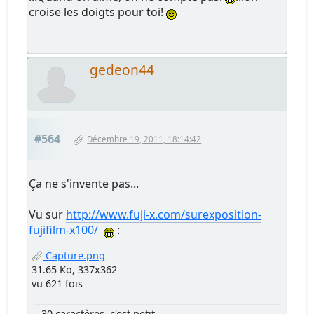
croise les doigts pour toi!
gedeon44
#564
Décembre 19, 2011, 18:14:42
Ça ne s'invente pas...
Vu sur
http://www.fuji-x.com/surexposition-
fujifilm-x100/
:
Capture.png
31.65 Ko, 337x362
vu 621 fois
30 caractères, c'est petit...