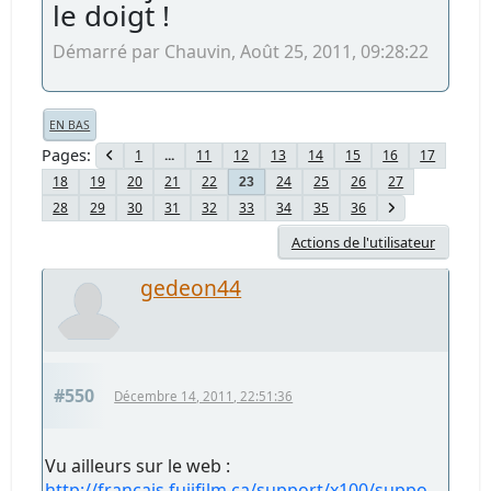
le doigt !
Démarré par Chauvin, Août 25, 2011, 09:28:22
EN BAS
Pages
1
...
11
12
13
14
15
16
17
18
19
20
21
22
24
25
26
27
23
28
29
30
31
32
33
34
35
36
Actions de l'utilisateur
gedeon44
#550
Décembre 14, 2011, 22:51:36
Vu ailleurs sur le web :
http://francais.fujifilm.ca/support/x100/suppo