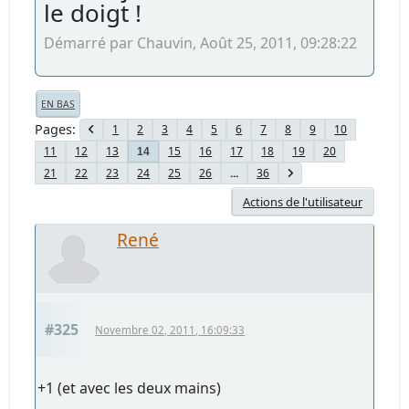
le doigt !
Démarré par Chauvin, Août 25, 2011, 09:28:22
EN BAS
Pages
1
2
3
4
5
6
7
8
9
10
11
12
13
15
16
17
18
19
20
14
21
22
23
24
25
26
...
36
Actions de l'utilisateur
René
#325
Novembre 02, 2011, 16:09:33
+1 (et avec les deux mains)