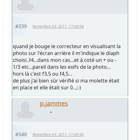
#339
Novembre 03, 2011, 17:44:58
quand je bouge le correcteur en visualisant la
photo sur l'écran arrière il m'indique le diaph
choisi..f4...dans mon cas...et à coté un + ou -
1/3 etc...pareil dans les exifs de la photo...
hors là c'est f3,5 ou f4,5...
de plus j'ai bien sûr vérifié si ma molette était
en place et elle était sur 0...;-)
p.jammes
-
#340
Novembre 03, 2011, 17:49:30