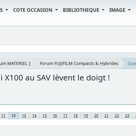
TS
COTE OCCASION
BIBLIOTHEQUE
IMAGE
rum MATERIEL ]
Forum FUJIFILM Compacts & Hybrides
Que 
 X100 au SAV lèvent le doigt !
11
13
14
15
16
17
18
19
20
21
22
23
12