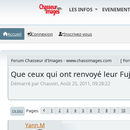
LES INFOS
EVENEMEN
Accueil
Connexion
Inscrivez-vous
Forum Chasseur d'Images - www.chassimages.com
[ Fo
Que ceux qui ont renvoyé leur Fuji
Démarré par Chauvin, Août 25, 2011, 09:28:22
Pages
1
2
3
4
5
6
7
8
9
10
EN BAS
Yann.M