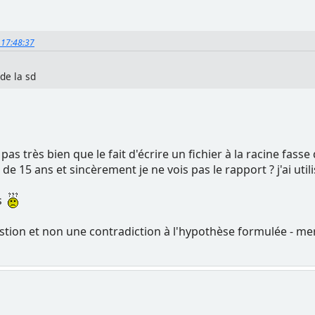
, 17:48:37
 de la sd
 très bien que le fait d'écrire un fichier à la racine fasse q
 de 15 ans et sincèrement je ne vois pas le rapport ? j'ai uti
as
estion et non une contradiction à l'hypothèse formulée - me