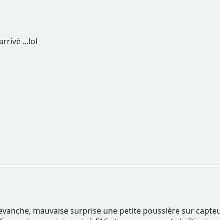
rrivé ...lol
revanche, mauvaise surprise une petite poussière sur capteur 