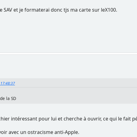
de SAV et je formaterai donc tjs ma carte sur leX100.
, 17:48:37
 de la SD
chier intéressant pour lui et cherche à ouvrir, ce qui le fai
à voir avec un ostracisme anti-Apple.