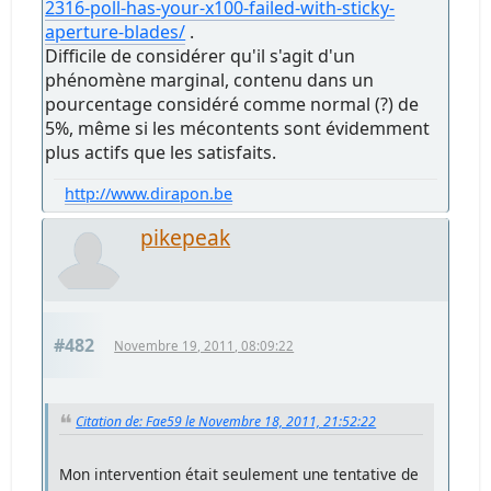
2316-poll-has-your-x100-failed-with-sticky-
aperture-blades/
.
Difficile de considérer qu'il s'agit d'un
phénomène marginal, contenu dans un
pourcentage considéré comme normal (?) de
5%, même si les mécontents sont évidemment
plus actifs que les satisfaits.
http://www.dirapon.be
pikepeak
#482
Novembre 19, 2011, 08:09:22
Citation de: Fae59 le Novembre 18, 2011, 21:52:22
Mon intervention était seulement une tentative de