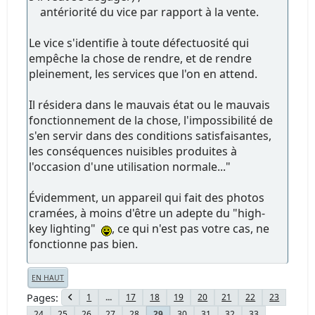
antériorité du vice par rapport à la vente.
Le vice s'identifie à toute défectuosité qui
empêche la chose de rendre, et de rendre
pleinement, les services que l'on en attend.
Il résidera dans le mauvais état ou le mauvais
fonctionnement de la chose, l'impossibilité de
s'en servir dans des conditions satisfaisantes,
les conséquences nuisibles produites à
l'occasion d'une utilisation normale..."
Évidemment, un appareil qui fait des photos
cramées, à moins d'être un adepte du "high-
key lighting"
, ce qui n'est pas votre cas, ne
fonctionne pas bien.
EN HAUT
Pages
1
...
17
18
19
20
21
22
23
24
25
26
27
28
30
31
32
33
29