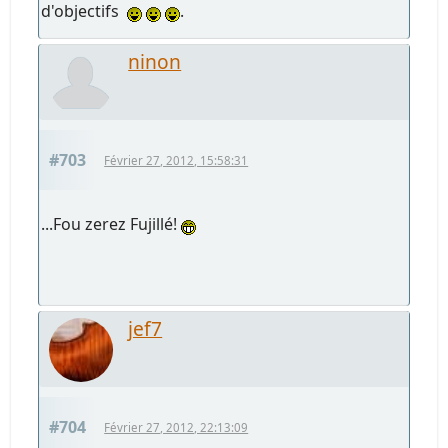
d'objectifs
.
ninon
#703
Février 27, 2012, 15:58:31
...Fou zerez Fujillé!
jef7
#704
Février 27, 2012, 22:13:09