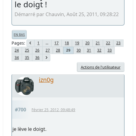
le doigt !
Démarré par Chauvin, Août 25, 2011, 09:28:22
EN BAS
Pages
1
...
17
18
19
20
21
22
23
24
25
26
27
28
30
31
32
33
29
34
35
36
Actions de l'utilisateur
izn0g
#700
Février 25, 2012, 09:48:49
je lève le doigt.