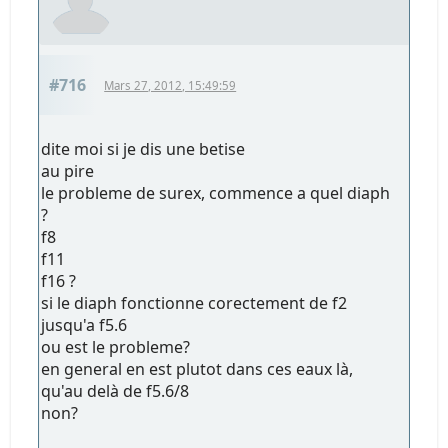
#716
Mars 27, 2012, 15:49:59
dite moi si je dis une betise
au pire
le probleme de surex, commence a quel diaph
?
f8
f11
f16 ?
si le diaph fonctionne corectement de f2
jusqu'a f5.6
ou est le probleme?
en general en est plutot dans ces eaux là,
qu'au delà de f5.6/8
non?