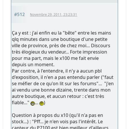
#512
Novembre 29, 2011, 23:23:31
Ça y est : j'ai enfin eu la "bête" entre les mains
qlq minutes dans une boutique d'une petite
ville de province, près de chez moi... Discours
très élogieux du vendeur... Forte impression
pour ma part, mais le x100 me fait envie
depuis un moment.
Par contre, à l'entendre, il n'y a aucun pbl
d'exposition, il n'en a pas entendu parler ("faut
se méfier de ce qu'on lit sur les forums"... "j'en
ai vendu une bonne dizaine, trente dans mon
autre boutique, et aucun retour : c'est très
fiable..."
...
)
Question à propos du x10 (qu'il n'a pas en
stock...) : "Pff... je n'en vois pas l'intérêt. Le
capteur du P7100 est bien meilleur, d'ailleurs