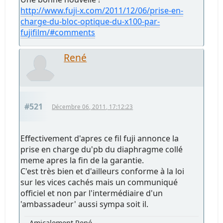
http://www.fuji-x.com/2011/12/06/prise-en-
charge-du-bloc-optique-du-x100-par-
fujifilm/#comments
René
#521
Décembre 06, 2011, 17:12:23
Effectivement d'apres ce fil fuji annonce la
prise en charge du'pb du diaphragme collé
meme apres la fin de la garantie.
C'est très bien et d'ailleurs conforme à la loi
sur les vices cachés mais un communiqué
officiel et non par l'intermédiaire d'un
'ambassadeur' aussi sympa soit il.
Amicalement René