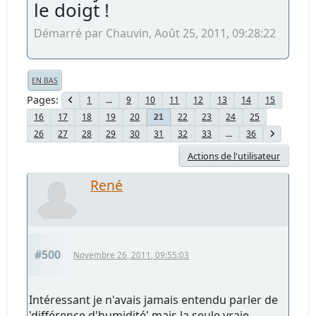
le doigt !
Démarré par Chauvin, Août 25, 2011, 09:28:22
EN BAS
Pages
1
...
9
10
11
12
13
14
15
16
17
18
19
20
22
23
24
25
21
26
27
28
29
30
31
32
33
...
36
Actions de l'utilisateur
René
#500
Novembre 26, 2011, 09:55:03
Intéressant je n'avais jamais entendu parler de
'différence d'humidité' mais la seule vraie