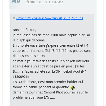
#516
Décembre 03, 2011, 10:20:48
Citation de: jeanche le Novembre 01, 2011, 09:10:11
Bonjour à tous,
je me lasse pas de mon X100 mais depuis hier j'ai
le diaph qui déconne.
En priorité ouverture j'expose bien entre f2 et f 4
et après en fermant f5.6,f8,f11,f16 les photos sont
de plus en plus surex.
ce matin j'ai refait des tests sur pied (en intérieur
et en extérieur) et c'est de pire en pire . J'ai les
B..... Je l'avais acheté sur LYON , début Aout (N°
L1300926) .
EN 30 de photo, c'est mon premier boitier qui
tombe en panne pendant la garantie
demain retour chez Central Phot pour avis sur le
problème et envoie SAV .....