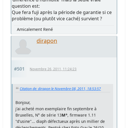
question est:
Que fera fuji après la période de garantie si ce
problème (ou plutôt vice caché) survient ?
Amicalement René
dirapon
#501
Novembre 26, 2011, 11:24:23
Citation de: dirapon le Novembre 08, 2011, 18:53:57
Bonjour,
j'ai acheté mon exemplaire fin septembre à
Bruxelles, N° de série 13
M
*, firmware 1.11
"d'usine"... diaph défectueux après un millier de
déclenchements. Rentré chez Foto Guy le 26/10,