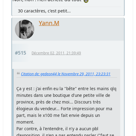
30 caractères, c'est petit...
Yann.M
#515
Décembre 02, 2011, 21:39:49
Citation de: gedeon44 le Novembre 29, 2011, 23:23:31
Ça y est : j'ai enfin eu la "bête" entre les mains qlq
minutes dans une boutique d'une petite ville de
province, près de chez moi... Discours très
élogieux du vendeur... Forte impression pour ma
part, mais le x100 me fait envie depuis un
moment.
Par contre, à l'entendre, il n'y a aucun pbl
d'exposition, il n'en a pas entendu parler ("faut se