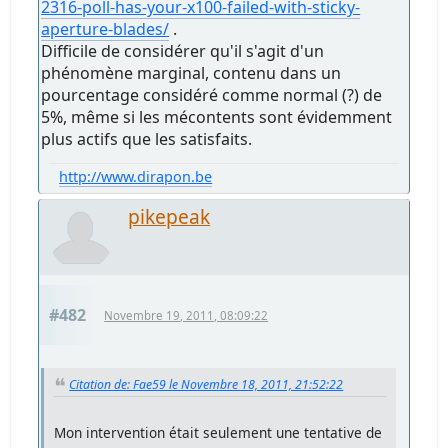
2316-poll-has-your-x100-failed-with-sticky-
aperture-blades/
.
Difficile de considérer qu'il s'agit d'un
phénomène marginal, contenu dans un
pourcentage considéré comme normal (?) de
5%, même si les mécontents sont évidemment
plus actifs que les satisfaits.
http://www.dirapon.be
pikepeak
#482
Novembre 19, 2011, 08:09:22
Citation de: Fae59 le Novembre 18, 2011, 21:52:22
Mon intervention était seulement une tentative de