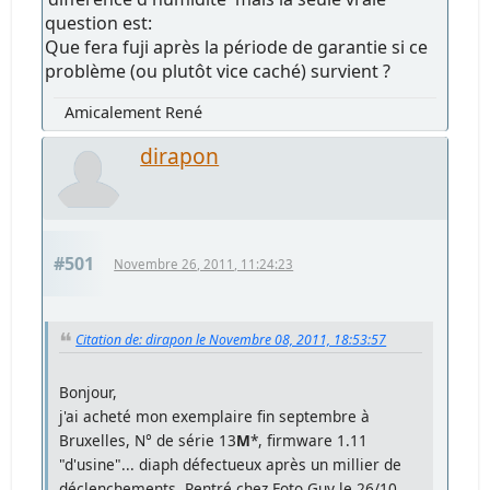
question est:
Que fera fuji après la période de garantie si ce
problème (ou plutôt vice caché) survient ?
Amicalement René
dirapon
#501
Novembre 26, 2011, 11:24:23
Citation de: dirapon le Novembre 08, 2011, 18:53:57
Bonjour,
j'ai acheté mon exemplaire fin septembre à
Bruxelles, N° de série 13
M
*, firmware 1.11
"d'usine"... diaph défectueux après un millier de
déclenchements. Rentré chez Foto Guy le 26/10,