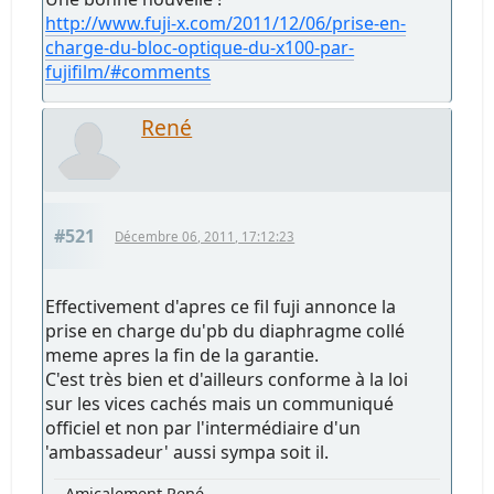
http://www.fuji-x.com/2011/12/06/prise-en-
charge-du-bloc-optique-du-x100-par-
fujifilm/#comments
René
#521
Décembre 06, 2011, 17:12:23
Effectivement d'apres ce fil fuji annonce la
prise en charge du'pb du diaphragme collé
meme apres la fin de la garantie.
C'est très bien et d'ailleurs conforme à la loi
sur les vices cachés mais un communiqué
officiel et non par l'intermédiaire d'un
'ambassadeur' aussi sympa soit il.
Amicalement René