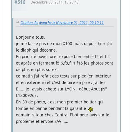
#516
Décembre 03, 2011, 10:20:48
Citation de: jeanche le Novembre 01, 2011, 09:10:11
Bonjour à tous,
je me lasse pas de mon X100 mais depuis hier j'ai
le diaph qui déconne.
En priorité ouverture j'expose bien entre f2 et f 4
et après en fermant f5.6,f8,f11,f16 les photos sont
de plus en plus surex.
ce matin j'ai refait des tests sur pied (en intérieur
et en extérieur) et c'est de pire en pire . J'ai les
B..... Je l'avais acheté sur LYON , début Aout (N°
L1300926) .
EN 30 de photo, c'est mon premier boitier qui
tombe en panne pendant la garantie
demain retour chez Central Phot pour avis sur le
problème et envoie SAV .....