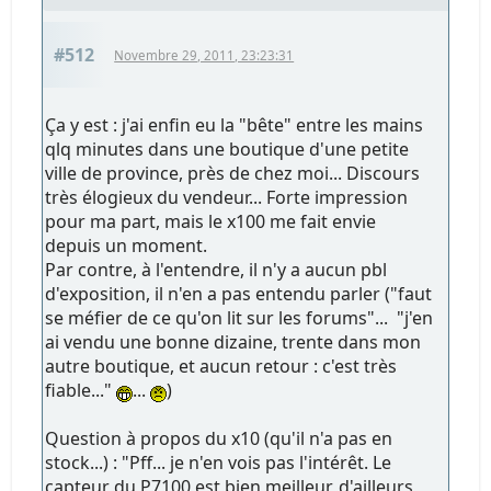
#512
Novembre 29, 2011, 23:23:31
Ça y est : j'ai enfin eu la "bête" entre les mains
qlq minutes dans une boutique d'une petite
ville de province, près de chez moi... Discours
très élogieux du vendeur... Forte impression
pour ma part, mais le x100 me fait envie
depuis un moment.
Par contre, à l'entendre, il n'y a aucun pbl
d'exposition, il n'en a pas entendu parler ("faut
se méfier de ce qu'on lit sur les forums"... "j'en
ai vendu une bonne dizaine, trente dans mon
autre boutique, et aucun retour : c'est très
fiable..."
...
)
Question à propos du x10 (qu'il n'a pas en
stock...) : "Pff... je n'en vois pas l'intérêt. Le
capteur du P7100 est bien meilleur, d'ailleurs