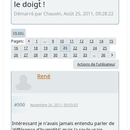
le doigt !
Démarré par Chauvin, Août 25, 2011, 09:28:22
EN BAS
Pages
1
...
9
10
11
12
13
14
15
16
17
18
19
20
22
23
24
25
21
26
27
28
29
30
31
32
33
...
36
Actions de l'utilisateur
René
#500
Novembre 26, 2011, 09:55:03
Intéressant je n'avais jamais entendu parler de
'différence d'humidité' mais la seule vraie