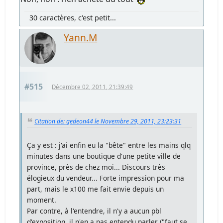
30 caractères, c'est petit...
Yann.M
#515
Décembre 02, 2011, 21:39:49
Citation de: gedeon44 le Novembre 29, 2011, 23:23:31
Ça y est : j'ai enfin eu la "bête" entre les mains qlq
minutes dans une boutique d'une petite ville de
province, près de chez moi... Discours très
élogieux du vendeur... Forte impression pour ma
part, mais le x100 me fait envie depuis un
moment.
Par contre, à l'entendre, il n'y a aucun pbl
d'exposition, il n'en a pas entendu parler ("faut se