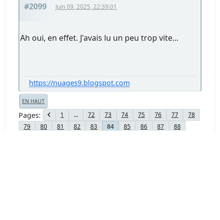
#2099
Juin 09, 2025, 22:39:01
Ah oui, en effet. J'avais lu un peu trop vite...
https://nuages9.blogspot.com
EN HAUT
Pages
1
...
72
73
74
75
76
77
78
79
80
81
82
83
85
86
87
88
84
89
90
91
Actions de l'utilisateur
Forum Chasseur d'Images - www.chassimages.com ©
2026