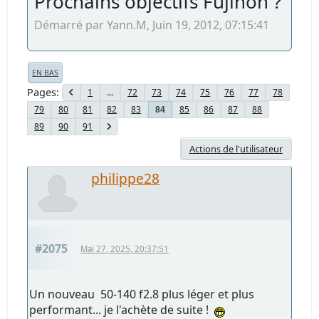
Prochains objectifs Fujinon ?
Démarré par Yann.M, Juin 19, 2012, 07:15:41
EN BAS
Pages
1
...
72
73
74
75
76
77
78
79
80
81
82
83
85
86
87
88
84
89
90
91
Actions de l'utilisateur
philippe28
#2075
Mai 27, 2025, 20:37:51
Un nouveau 50-140 f2.8 plus léger et plus
performant... je l'achète de suite !