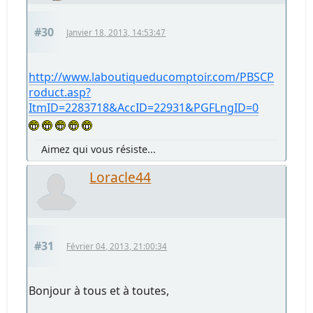
#30
Janvier 18, 2013, 14:53:47
http://www.laboutiqueducomptoir.com/PBSCP
roduct.asp?
ItmID=2283718&AccID=22931&PGFLngID=0
Aimez qui vous résiste...
Loracle44
#31
Février 04, 2013, 21:00:34
Bonjour à tous et à toutes,