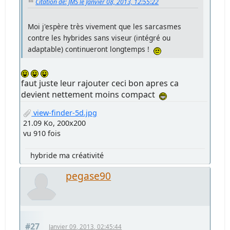
Citation de: JMS le Janvier 08, 2013, 12:55:22
Moi j'espère très vivement que les sarcasmes
contre les hybrides sans viseur (intégré ou
adaptable) continueront longtemps !
faut juste leur rajouter ceci bon apres ca
devient nettement moins compact
view-finder-5d.jpg
21.09 Ko, 200x200
vu 910 fois
hybride ma créativité
pegase90
#27
Janvier 09, 2013, 02:45:44