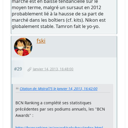
marché est en baisse tendancielle sur le
moyen terme, malgré un sursaut en 2012
probablement lié à la hausse de sa part de
marché dans les boîtiers (cf. kits). Nikon est
globalement stable. Tamron fait le yo-yo.
fski
#29
Janvier 14, 2013, 16:48:00
Citation de: Mistral75 le Janvier 14, 2013, 16:42:00
BCN Ranking a complété ses statistiques
précédentes par ses podiums annuels, les "BCN
Awards" :
http://bcnranking.jp/award/sokuhou/index.html