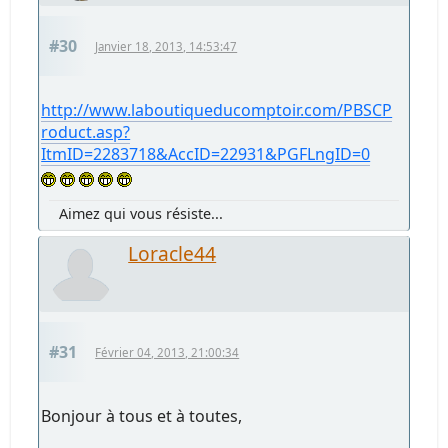
#30
Janvier 18, 2013, 14:53:47
http://www.laboutiqueducomptoir.com/PBSCP
roduct.asp?
ItmID=2283718&AccID=22931&PGFLngID=0
Aimez qui vous résiste...
Loracle44
#31
Février 04, 2013, 21:00:34
Bonjour à tous et à toutes,