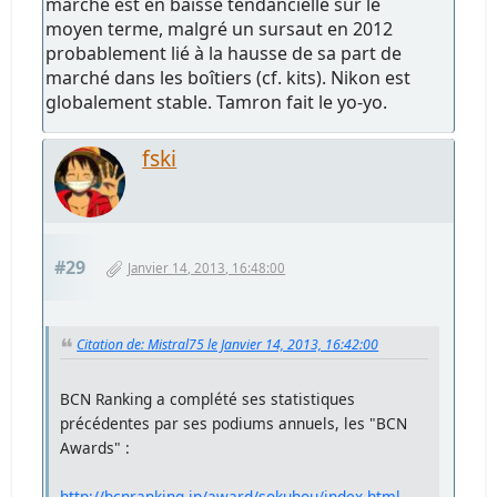
marché est en baisse tendancielle sur le
moyen terme, malgré un sursaut en 2012
probablement lié à la hausse de sa part de
marché dans les boîtiers (cf. kits). Nikon est
globalement stable. Tamron fait le yo-yo.
fski
#29
Janvier 14, 2013, 16:48:00
Citation de: Mistral75 le Janvier 14, 2013, 16:42:00
BCN Ranking a complété ses statistiques
précédentes par ses podiums annuels, les "BCN
Awards" :
http://bcnranking.jp/award/sokuhou/index.html