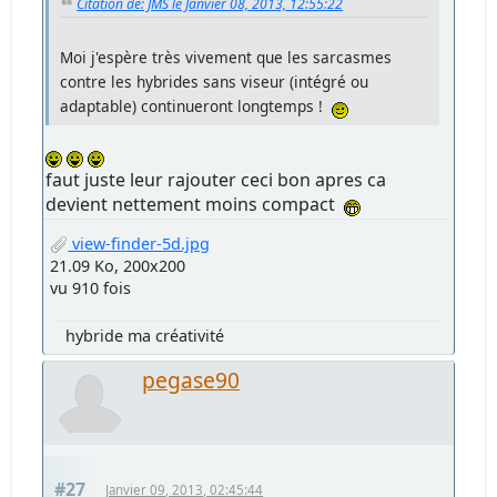
Citation de: JMS le Janvier 08, 2013, 12:55:22
Moi j'espère très vivement que les sarcasmes
contre les hybrides sans viseur (intégré ou
adaptable) continueront longtemps !
faut juste leur rajouter ceci bon apres ca
devient nettement moins compact
view-finder-5d.jpg
21.09 Ko, 200x200
vu 910 fois
hybride ma créativité
pegase90
#27
Janvier 09, 2013, 02:45:44