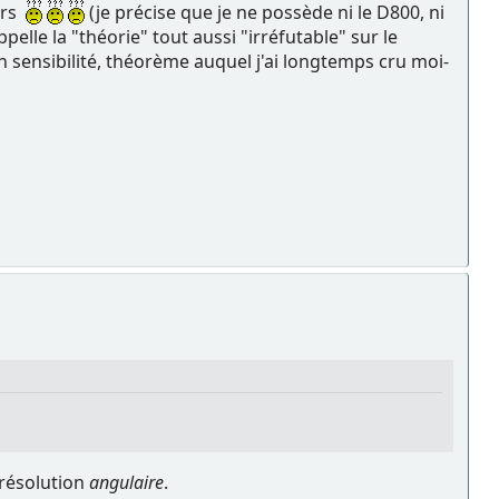
lors
(je précise que je ne possède ni le D800, ni
elle la "théorie" tout aussi "irréfutable" sur le
n sensibilité, théorème auquel j'ai longtemps cru moi-
n résolution
angulaire
.