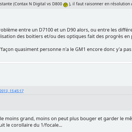
onstante (Contax N Digital vs D800
), il faut raisonner en résolution
roblème entre un D7100 et un D90 alors, ou entre les diff
lisation des boitiers et/ou des optiques fait des progrès en 
, d'façon quasiment personne n'a le GM1 encore donc y'a pa
 2013, 15:45:17
gle moins grand, moins on peut plus bouger et garder le mê
t le corollaire du 1/focale...