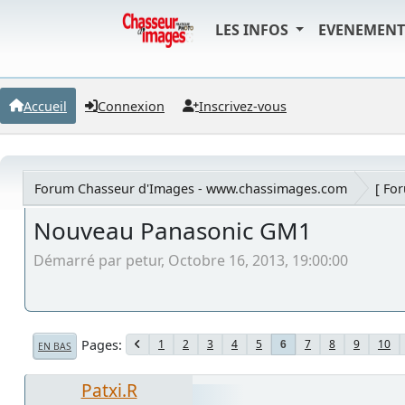
LES INFOS
EVENEMEN
Accueil
Connexion
Inscrivez-vous
Forum Chasseur d'Images - www.chassimages.com
[ Fo
Nouveau Panasonic GM1
Démarré par petur, Octobre 16, 2013, 19:00:00
Pages
1
2
3
4
5
7
8
9
10
6
EN BAS
Patxi.R