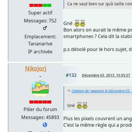
Ca ne vaut bien sur qu'à taille c
Super actif
Messages: 752
Gné
Bon alors on aurait le même p
smartphones ? Cela dit la stabi
Emplacement:
Tananarive
p.s désolé pour le hors sujet
IP archivée
Nikojorj
#132
-
Décembre 03, 2013, 15:55:27
Citation de: gwenolo le Décembre 03,
Gné
Pilier du forum
Messages: 45893
Plus les pixels couvrent un an
C'est la même règle qui a produi