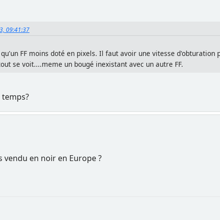
3, 09:41:37
r qu'un FF moins doté en pixels. Il faut avoir une vitesse d'obturatio
tout se voit....meme un bougé inexistant avec un autre FF.
e temps?
pas vendu en noir en Europe ?