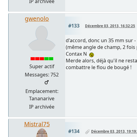
IP archivée
gwenolo
#133
Décembre 03, 2013, 16:32:25
d'accord, donc un 35 mm sur -
(même angle de champ, 2 fois p
Contax N
Merde alors, déjà qu'il ne res
Super actif
combattre le flou de bougé !
Messages: 752
Emplacement:
Tananarive
IP archivée
Mistral75
#134
Décembre 03, 2013, 19:19