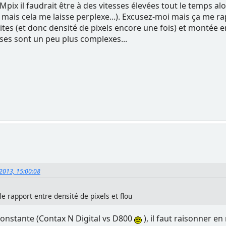
pix il faudrait être à des vitesses élevées tout le temps a
 mais cela me laisse perplexe...). Excusez-moi mais ça me rapp
ites (et donc densité de pixels encore une fois) et montée e
oses sont un peu plus complexes...
 2013, 15:00:08
e rapport entre densité de pixels et flou
 constante (Contax N Digital vs D800
), il faut raisonner e