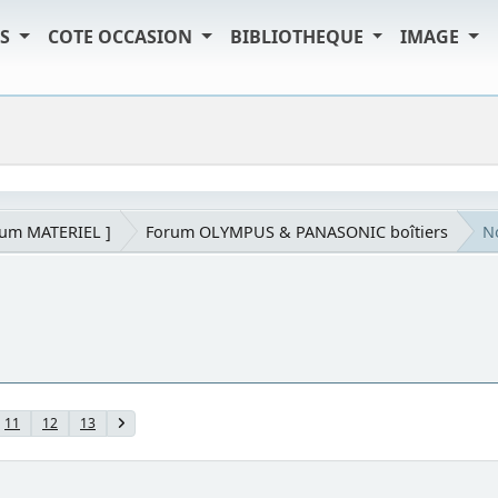
TS
COTE OCCASION
BIBLIOTHEQUE
IMAGE
rum MATERIEL ]
Forum OLYMPUS & PANASONIC boîtiers
N
11
12
13