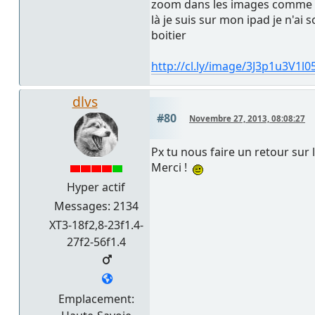
zoom dans les images comme sur
là je suis sur mon ipad je n'a
boitier
http://cl.ly/image/3J3p1u3V1l0
dlvs
#80
Novembre 27, 2013, 08:08:27
Px tu nous faire un retour sur l
Merci !
Hyper actif
Messages: 2134
XT3-18f2,8-23f1.4-
27f2-56f1.4
Emplacement: