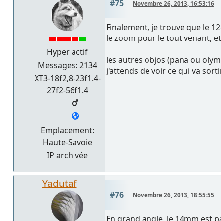
#75
Novembre 26, 2013, 16:53:16
Finalement, je trouve que le 1
le zoom pour le tout venant, et 
Hyper actif
les autres objos (pana ou olymp
Messages: 2134
j'attends de voir ce qui va sorti
XT3-18f2,8-23f1.4-
27f2-56f1.4
Emplacement:
Haute-Savoie
IP archivée
Yadutaf
#76
Novembre 26, 2013, 18:55:55
En grand angle, le 14mm est pa