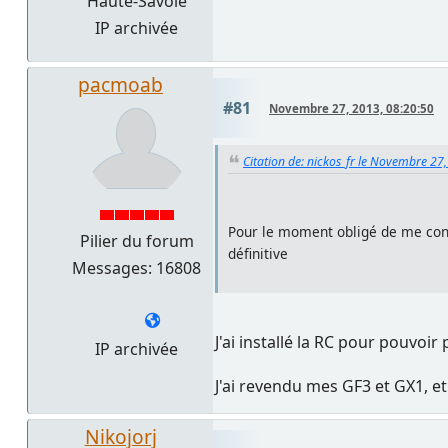
Haute-Savoie
IP archivée
pacmoab
#81
Novembre 27, 2013, 08:20:50
Citation de: nickos_fr le Novembre 27
Pour le moment obligé de me conte
Pilier du forum
définitive
Messages: 16808
J'ai installé la RC pour pouvoi
IP archivée
J'ai revendu mes GF3 et GX1, e
Nikojorj