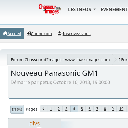
LES INFOS
EVENEMEN
Accueil
Connexion
Inscrivez-vous
Forum Chasseur d'Images - www.chassimages.com
[ Fo
Nouveau Panasonic GM1
Démarré par petur, Octobre 16, 2013, 19:00:00
Pages
1
2
3
5
6
7
8
9
10
4
EN BAS
dlvs