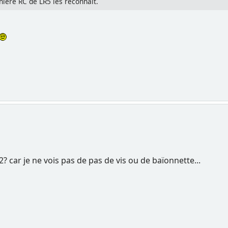
nière RC de LR5 les reconnait.
,32? car je ne vois pas de pas de vis ou de baïonnette...