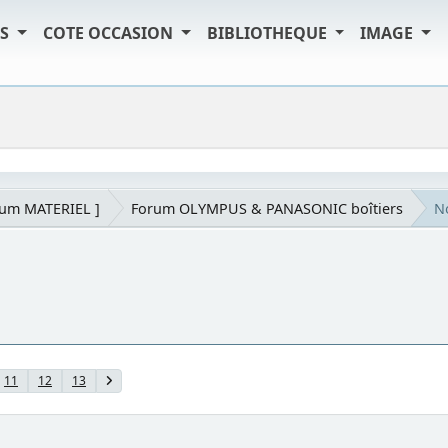
TS
COTE OCCASION
BIBLIOTHEQUE
IMAGE
rum MATERIEL ]
Forum OLYMPUS & PANASONIC boîtiers
N
11
12
13