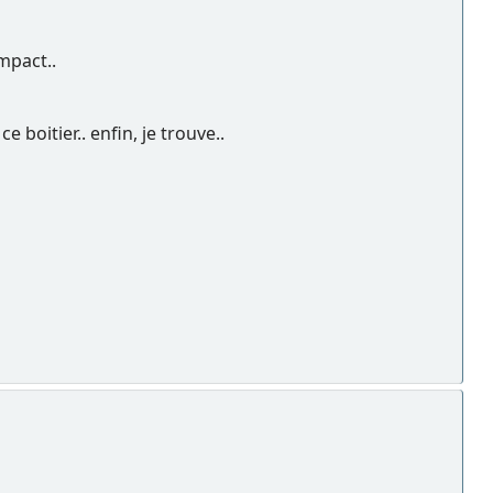
mpact..
boitier.. enfin, je trouve..