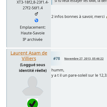
Si tu veux essayer les RAW, la der
XT3-18f2,8-23f1.4-
27f2-56f1.4
2 infos bonnes à savoir, merci
Emplacement:
Haute-Savoie
IP archivée
Laurent Asam de
Villiers
#78
Novembre 27, 2013, 05:46:22
(Loggué sous
humm,
identité réelle)
y a t il un pare-soleil sur le 12