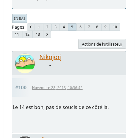
EN BAS
Pages
1
2
3
4
6
7
8
9
10
5
11
12
13
Actions de l'utilisateur
Nikojorj
-
#100
Novembre 28, 2013, 10:36:42
Le 14 est bon, pas de soucis de ce côté là.