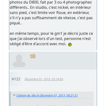
photos du D800, fait par 3 ou 4 photographes
différents.. En studio, c'est nickel, en intérieur
sans pied, c'est limite voir floue, en extérieur,
s'il n'y a pas suffisamment de vitesse, c'est pas
piqué..
en même temps, pour le gm1 je décris juste ce
que j'ai observé lors d'un test, personne n'est
obligé d'être d'accord avec moi.
tili
#122
Décembre 01, 2013, 02:14:50
Citation de: dlvs le Décembre 01, 2013, 00:21:31