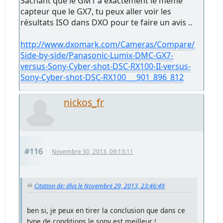
Sachant que le GM1 a exactement le même
capteur que le GX7, tu peux aller voir les
résultats ISO dans DXO pour te faire un avis ..
http://www.dxomark.com/Cameras/Compare/
Side-by-side/Panasonic-Lumix-DMC-GX7-
versus-Sony-Cyber-shot-DSC-RX100-II-versus-
Sony-Cyber-shot-DSC-RX100___901_896_812
nickos_fr
#116
Novembre 30, 2013, 09:13:11
Citation de: dlvs le Novembre 29, 2013, 23:46:49
ben si, je peux en tirer la conclusion que dans ce
type de conditions le sony est meilleur !