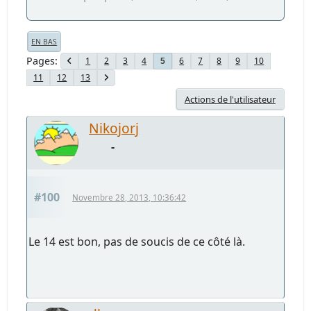
EN BAS
Pages
1
2
3
4
6
7
8
9
10
5
11
12
13
Actions de l'utilisateur
Nikojorj
-
#100
Novembre 28, 2013, 10:36:42
Le 14 est bon, pas de soucis de ce côté là.