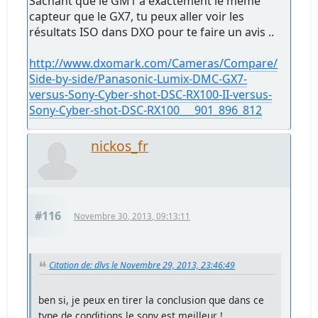
Sachant que le GM1 a exactement le même
capteur que le GX7, tu peux aller voir les
résultats ISO dans DXO pour te faire un avis ..
http://www.dxomark.com/Cameras/Compare/
Side-by-side/Panasonic-Lumix-DMC-GX7-
versus-Sony-Cyber-shot-DSC-RX100-II-versus-
Sony-Cyber-shot-DSC-RX100___901_896_812
nickos_fr
#116
Novembre 30, 2013, 09:13:11
Citation de: dlvs le Novembre 29, 2013, 23:46:49
ben si, je peux en tirer la conclusion que dans ce
type de conditions le sony est meilleur !