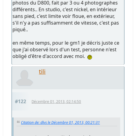
photos du D800, fait par 3 ou 4 photographes
différents.. En studio, c'est nickel, en intérieur
sans pied, c'est limite voir floue, en extérieur,
s'il n'y a pas suffisamment de vitesse, c'est pas
piqué..
en même temps, pour le gm1 je décris juste ce
que j'ai observé lors d'un test, personne n'est
obligé d'être d'accord avec moi.
tili
#122
Décembre 01, 2013, 02:14:50
Citation de: dlvs le Décembre 01, 2013, 00:21:31