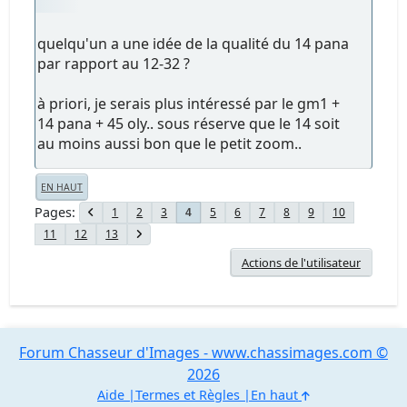
quelqu'un a une idée de la qualité du 14 pana
par rapport au 12-32 ?
à priori, je serais plus intéressé par le gm1 +
14 pana + 45 oly.. sous réserve que le 14 soit
au moins aussi bon que le petit zoom..
EN HAUT
Pages
1
2
3
5
6
7
8
9
10
4
11
12
13
Actions de l'utilisateur
Forum Chasseur d'Images - www.chassimages.com ©
2026
Aide
Termes et Règles
En haut