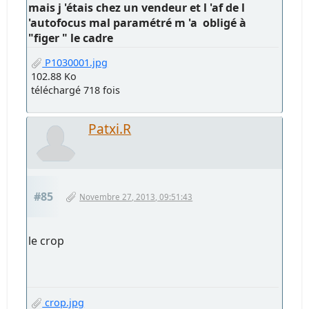
mais j 'étais chez un vendeur et l 'af de l
'autofocus mal paramétré m 'a obligé à
"figer " le cadre
P1030001.jpg
102.88 Ko
téléchargé 718 fois
Patxi.R
#85
Novembre 27, 2013, 09:51:43
le crop
crop.jpg