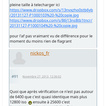
pleine taille à telecharger ici
https://www.dropbox.com/s/13nvxzho0stb6yb
/20131127-P1000103%20-%20copie.jpg
https://www.dropbox.com/s/86j13ns8tb1tncr/
20131127-P1000104%20-%20copie.jpg
pour l'af pas vraimant vu de différence pour le
moment du moins rien de flagrant
nickos_fr
#91
Novembre 27, 2013, 12:36:02
Quoi que après vérification ce n'est pas autour
de 6400 que c'est quasi identique mais plus
12800 iso
ensuite à 25600 c'est