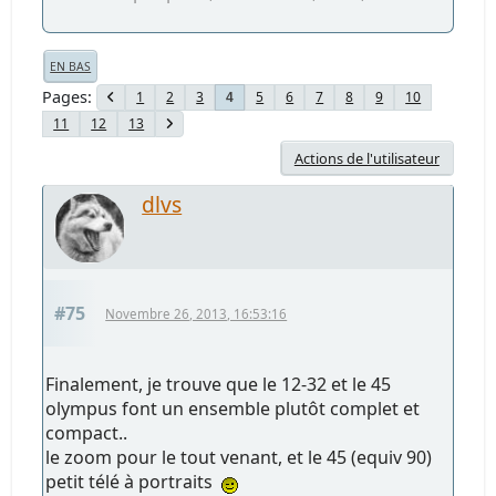
EN BAS
Pages
1
2
3
5
6
7
8
9
10
4
11
12
13
Actions de l'utilisateur
dlvs
#75
Novembre 26, 2013, 16:53:16
Finalement, je trouve que le 12-32 et le 45
olympus font un ensemble plutôt complet et
compact..
le zoom pour le tout venant, et le 45 (equiv 90)
petit télé à portraits