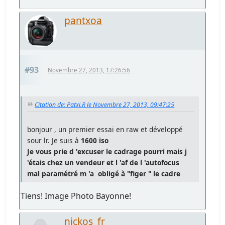
pantxoa
#93
Novembre 27, 2013, 17:26:56
Citation de: Patxi.R le Novembre 27, 2013, 09:47:25
bonjour , un premier essai en raw et développé
sour lr. Je suis à
1600 iso
Je vous prie d 'excuser le cadrage pourri mais j
'étais chez un vendeur et l 'af de l 'autofocus
mal paramétré m 'a obligé à "figer " le cadre
Tiens! Image Photo Bayonne!
nickos_fr