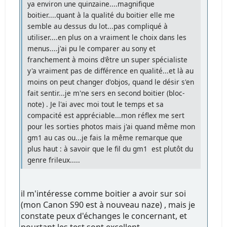
ya environ une quinzaine....magnifique
boitier....quant à la qualité du boitier elle me
semble au dessus du lot...pas compliqué à
utiliser....en plus on a vraiment le choix dans les
menus....j'ai pu le comparer au sony et
franchement à moins d'être un super spécialiste
y'a vraiment pas de différence en qualité...et là au
moins on peut changer d'objos, quand le désir s'en
fait sentir...je m'ne sers en second boitier (bloc-
note) . Je l'ai avec moi tout le temps et sa
compacité est appréciable...mon réflex me sert
pour les sorties photos mais j'ai quand même mon
gm1 au cas ou...je fais la même remarque que
plus haut : à savoir que le fil du gm1 est plutôt du
genre frileux.....
il m'intéresse comme boitier a avoir sur soi
(mon Canon S90 est à nouveau naze) , mais je
constate peux d'échanges le concernant, et
pourtant les test sont excellent