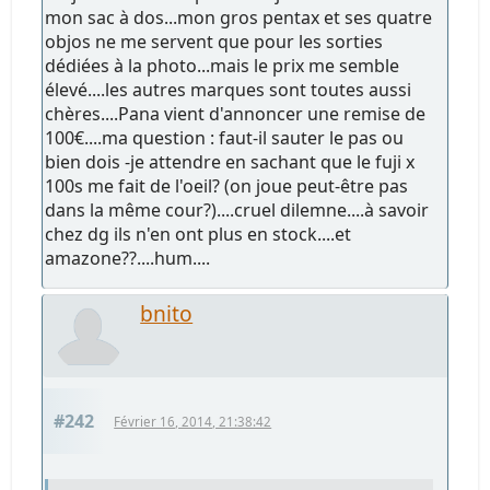
mon sac à dos...mon gros pentax et ses quatre
objos ne me servent que pour les sorties
dédiées à la photo...mais le prix me semble
élevé....les autres marques sont toutes aussi
chères....Pana vient d'annoncer une remise de
100€....ma question : faut-il sauter le pas ou
bien dois -je attendre en sachant que le fuji x
100s me fait de l'oeil? (on joue peut-être pas
dans la même cour?)....cruel dilemne....à savoir
chez dg ils n'en ont plus en stock....et
amazone??....hum....
bnito
#242
Février 16, 2014, 21:38:42