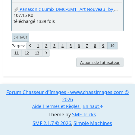
Panasonic Lumix DMC-GM1 _Art Nouveau_ by Welter Oberfell.jpg
107.15 Ko
téléchargé 1339 fois
EN HAUT
Pages
1
2
3
4
5
6
7
8
9
10
11
12
13
Actions de l'utilisateur
Forum Chasseur d'Images - www.chassimages.com ©
2026
Aide
Termes et Règles
En haut
Theme by
SMF Tricks
SMF 2.1.7 © 2026
,
Simple Machines