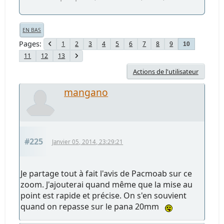
EN BAS
Pages
1
2
3
4
5
6
7
8
9
10
11
12
13
Actions de l'utilisateur
mangano
#225
Janvier 05, 2014, 23:29:21
Je partage tout à fait l'avis de Pacmoab sur ce
zoom. J'ajouterai quand même que la mise au
point est rapide et précise. On s'en souvient
quand on repasse sur le pana 20mm