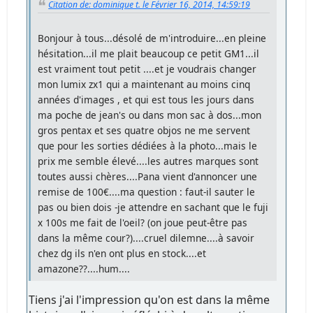
Citation de: dominique t. le Février 16, 2014, 14:59:19
Bonjour à tous...désolé de m'introduire...en pleine
hésitation...il me plait beaucoup ce petit GM1...il
est vraiment tout petit ....et je voudrais changer
mon lumix zx1 qui a maintenant au moins cinq
années d'images , et qui est tous les jours dans
ma poche de jean's ou dans mon sac à dos...mon
gros pentax et ses quatre objos ne me servent
que pour les sorties dédiées à la photo...mais le
prix me semble élevé....les autres marques sont
toutes aussi chères....Pana vient d'annoncer une
remise de 100€....ma question : faut-il sauter le
pas ou bien dois -je attendre en sachant que le fuji
x 100s me fait de l'oeil? (on joue peut-être pas
dans la même cour?)....cruel dilemne....à savoir
chez dg ils n'en ont plus en stock....et
amazone??....hum....
Tiens j'ai l'impression qu'on est dans la même