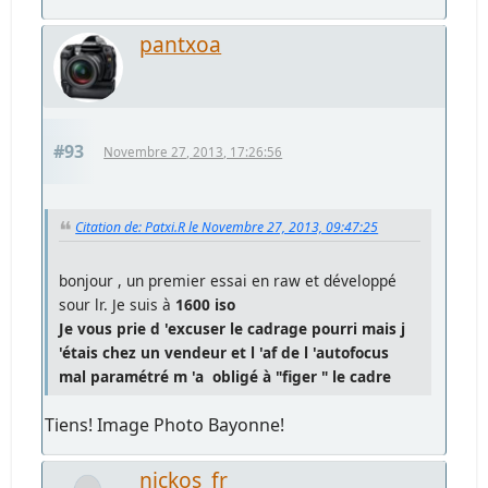
pantxoa
#93
Novembre 27, 2013, 17:26:56
Citation de: Patxi.R le Novembre 27, 2013, 09:47:25
bonjour , un premier essai en raw et développé
sour lr. Je suis à
1600 iso
Je vous prie d 'excuser le cadrage pourri mais j
'étais chez un vendeur et l 'af de l 'autofocus
mal paramétré m 'a obligé à "figer " le cadre
Tiens! Image Photo Bayonne!
nickos_fr