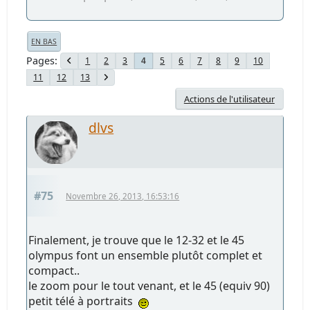
EN BAS
Pages
1
2
3
5
6
7
8
9
10
4
11
12
13
Actions de l'utilisateur
dlvs
#75
Novembre 26, 2013, 16:53:16
Finalement, je trouve que le 12-32 et le 45
olympus font un ensemble plutôt complet et
compact..
le zoom pour le tout venant, et le 45 (equiv 90)
petit télé à portraits