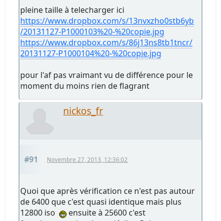
pleine taille à telecharger ici
https://www.dropbox.com/s/13nvxzho0stb6yb
/20131127-P1000103%20-%20copie.jpg
https://www.dropbox.com/s/86j13ns8tb1tncr/
20131127-P1000104%20-%20copie.jpg
pour l'af pas vraimant vu de différence pour le
moment du moins rien de flagrant
nickos_fr
#91
Novembre 27, 2013, 12:36:02
Quoi que après vérification ce n'est pas autour
de 6400 que c'est quasi identique mais plus
12800 iso
ensuite à 25600 c'est