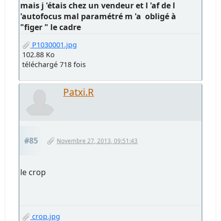
mais j 'étais chez un vendeur et l 'af de l
'autofocus mal paramétré m 'a obligé à
"figer " le cadre
P1030001.jpg
102.88 Ko
téléchargé 718 fois
Patxi.R
#85
Novembre 27, 2013, 09:51:43
le crop
crop.jpg