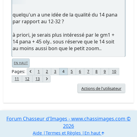
quelqu'un a une idée de la qualité du 14 pana
par rapport au 12-32 ?
à priori, je serais plus intéressé par le gm1 +
14 pana + 45 oly.. sous réserve que le 14 soit
au moins aussi bon que le petit zoom..
EN HAUT
Pages
1
2
3
5
6
7
8
9
10
4
11
12
13
Actions de l'utilisateur
Forum Chasseur d'Images - www.chassimages.com ©
2026
Aide
Termes et Règles
En haut