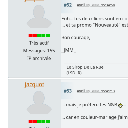
#52
Avril 08, 2008, 15:34:58
Euh... tes deux liens sont en cou
... et ta promo "Nouveauté" est
Bon courage,
Très actif
_JMM_
Messages: 155
IP archivée
Le Sirop De La Rue
(LSDLR)
jacquot
#53
Avril 08, 2008, 15:41:13
... mais je préfere tes N&B
...
... car en couleur-mariage j'aim