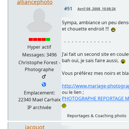
alliancephoto
#51
Avril 08, 2008, 10:08:26
Sympa, ambiance un peu dense,
et chouette endroit !!!
- - - - - - - - - - - - -
Hyper actif
J'ai fait un second site en coule
Messages: 3496
bah oui, je sais faire aussi,
Christophe Forest -
Photographe
Vous préférez mes noirs et bla
http://www.mariage-photograp
ou le lien ;
Emplacement:
PHOTOGRAPHE REPORTAGE M
22340 Mael Carhaix
IP archivée
Reportages & Coaching photo
jacquot