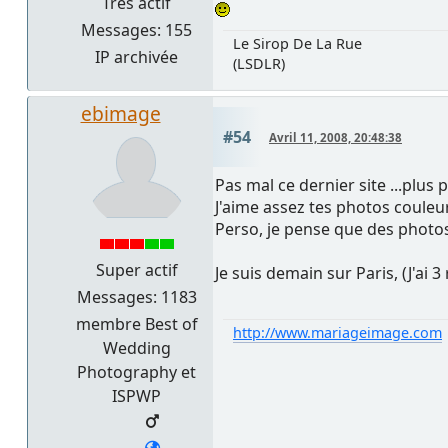
Très actif
Messages: 155
Le Sirop De La Rue
IP archivée
(LSDLR)
ebimage
#54
Avril 11, 2008, 20:48:38
Pas mal ce dernier site ...plus p
J'aime assez tes photos couleur
Perso, je pense que des photos
Super actif
Je suis demain sur Paris, (J'ai 3
Messages: 1183
membre Best of
http://www.mariageimage.com
Wedding
Photography et
ISPWP