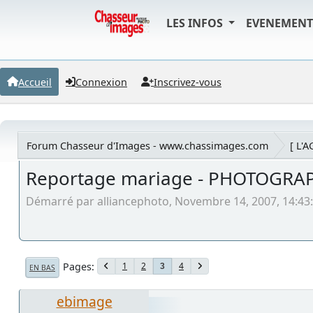
LES INFOS
EVENEMEN
Accueil
Connexion
Inscrivez-vous
Forum Chasseur d'Images - www.chassimages.com
[ L'
Reportage mariage - PHOTOGRA
Démarré par alliancephoto, Novembre 14, 2007, 14:43
Pages
1
2
4
3
EN BAS
ebimage