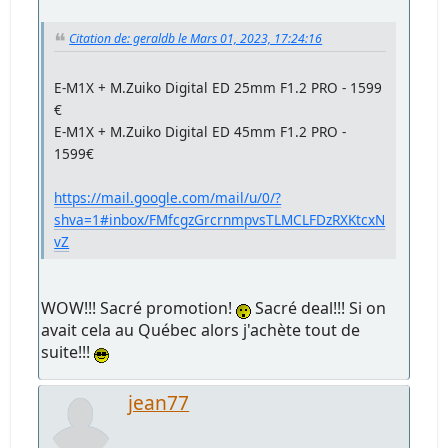
Citation de: geraldb le Mars 01, 2023, 17:24:16
E-M1X + M.Zuiko Digital ED 25mm F1.2 PRO - 1599
€
E-M1X + M.Zuiko Digital ED 45mm F1.2 PRO -
1599€
https://mail.google.com/mail/u/0/?
shva=1#inbox/FMfcgzGrcrnmpvsTLMCLFDzRXKtcxN
vZ
WOW!!! Sacré promotion!
Sacré deal!!! Si on
avait cela au Québec alors j'achète tout de
suite!!!
jean77