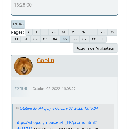
16:28:00
EN BAS
Pages
1
...
73
74
75
76
77
78
79
80
81
82
83
84
86
87
88
85
Actions de l'utilisateur
Goblin
#2100
Octobre 02, 2022, 16:08:07
Citation de: Nikojorj le Octobre 02, 2022, 13:15:04
https://shop.olympus.eu/fr_FR/promo.html?
id=18711
si vous avez besoin de menhirs, ou