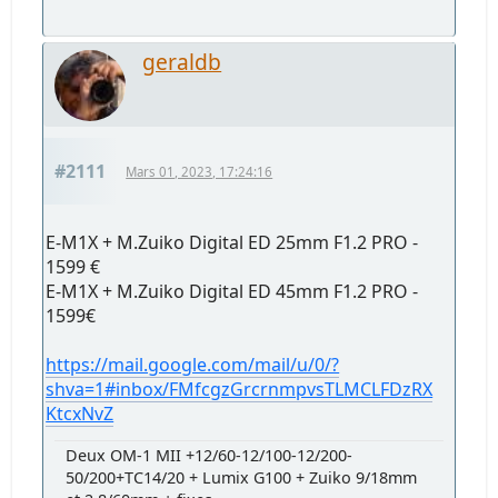
geraldb
#2111
Mars 01, 2023, 17:24:16
E-M1X + M.Zuiko Digital ED 25mm F1.2 PRO -
1599 €
E-M1X + M.Zuiko Digital ED 45mm F1.2 PRO -
1599€
https://mail.google.com/mail/u/0/?
shva=1#inbox/FMfcgzGrcrnmpvsTLMCLFDzRX
KtcxNvZ
Deux OM-1 MII +12/60-12/100-12/200-
50/200+TC14/20 + Lumix G100 + Zuiko 9/18mm