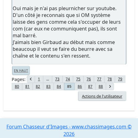
Oui mais je n'ai pas pleurnicher sur youtube.
D'un côté je reconnais que si OM système
laisse des gens comme cela s'occuper de leurs
com (car eux ne communiquent pas), ils sont
mal barré.
J'aimais bien Girbaud au début mais comme
beaucoup il veut se faire du beurre avec sa
chaîne et le contenu s'en ressent.
EN HAUT
Pages
1
...
73
74
75
76
77
78
79
80
81
82
83
84
86
87
88
85
Actions de l'utilisateur
Forum Chasseur d'Images - www.chassimages.com ©
2026