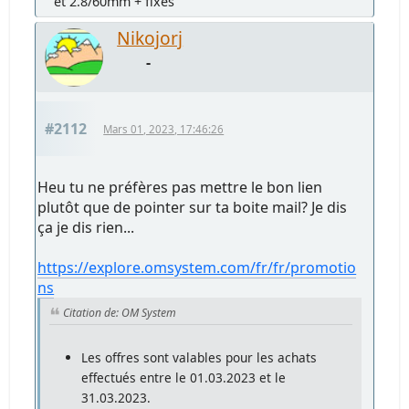
et 2.8/60mm + fixes
Nikojorj
-
#2112
Mars 01, 2023, 17:46:26
Heu tu ne préfères pas mettre le bon lien
plutôt que de pointer sur ta boite mail? Je dis
ça je dis rien...
https://explore.omsystem.com/fr/fr/promotio
ns
Citation de: OM System
Les offres sont valables pour les achats
effectués entre le 01.03.2023 et le
31.03.2023.