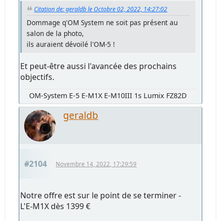
Citation de: geraldb le Octobre 02, 2022, 14:27:02
Dommage q'OM System ne soit pas présent au
salon de la photo,
ils auraient dévoilé l'OM-5 !
Et peut-être aussi l'avancée des prochains
objectifs.
OM-System E-5 E-M1X E-M10III 1s Lumix FZ82D
geraldb
#2104
Novembre 14, 2022, 17:29:59
Notre offre est sur le point de se terminer -
L'E-M1X dès 1399 €