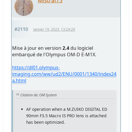
Mistral75
#2110
Janvier 19, 2023, 13:24:29
Mise à jour en version
2.4
du logiciel
embarqué de l'Olympus OM-D E-M1X.
https://dl01.olympus-
imaging.com/ww/ud2/ENU/0001/1340/index24
a.html
Citation de: OM System
AF operation when a M.ZUIKO DIGITAL ED
90mm F3.5 Macro IS PRO lens is attached
has been optimized.