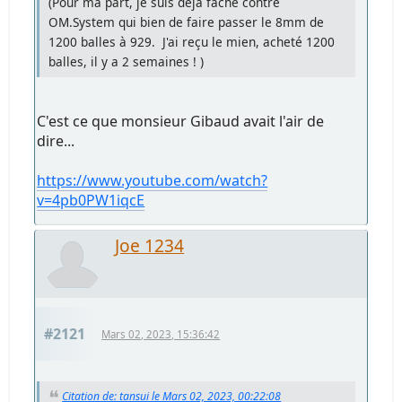
(Pour ma part, je suis déjà fâché contre
OM.System qui bien de faire passer le 8mm de
1200 balles à 929. J'ai reçu le mien, acheté 1200
balles, il y a 2 semaines ! )
C'est ce que monsieur Gibaud avait l'air de
dire...
https://www.youtube.com/watch?
v=4pb0PW1iqcE
Joe 1234
#2121
Mars 02, 2023, 15:36:42
Citation de: tansui le Mars 02, 2023, 00:22:08