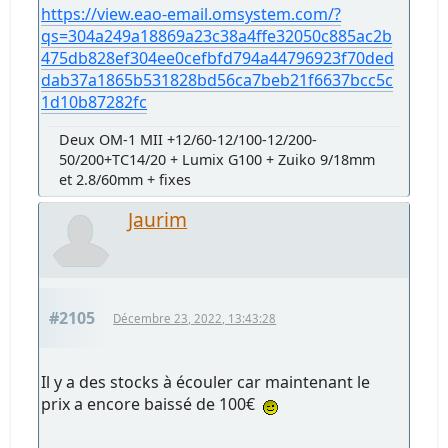
https://view.eao-email.omsystem.com/?
qs=304a249a18869a23c38a4ffe32050c885ac2b
475db828ef304ee0cefbfd794a44796923f70ded
dab37a1865b531828bd56ca7beb21f6637bcc5c
1d10b87282fc
Deux OM-1 MII +12/60-12/100-12/200-
50/200+TC14/20 + Lumix G100 + Zuiko 9/18mm
et 2.8/60mm + fixes
Jaurim
#2105
Décembre 23, 2022, 13:43:28
Il y a des stocks à écouler car maintenant le
prix a encore baissé de 100€