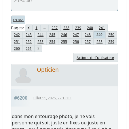
20:50:40
EN BAS
Pages
1
...
237
238
239
240
241
242
243
244
245
246
247
248
250
249
251
252
253
254
255
256
257
258
259
260
261
Actions de l'utilisateur
Opticien
#6200
Juillet 11, 2025, 22:13:03
dans mon entourage photo, je ne vois
personne qui soit juste en fixes ou juste en
zoom... sauf pour sortir léger avec 1 seul objo..