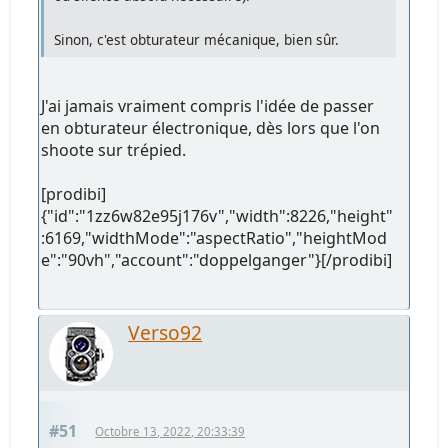
Sinon, c'est obturateur mécanique, bien sûr.
J'ai jamais vraiment compris l'idée de passer
en obturateur électronique, dès lors que l'on
shoote sur trépied.
[prodibi]
{"id":"1zz6w82e95j176v","width":8226,"height"
:6169,"widthMode":"aspectRatio","heightMod
e":"90vh","account":"doppelganger"}[/prodibi]
Verso92
#51
Octobre 13, 2022, 20:33:39