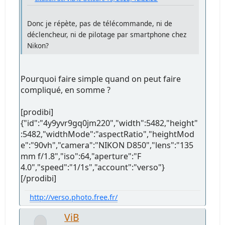
Donc je répète, pas de télécommande, ni de
déclencheur, ni de pilotage par smartphone chez
Nikon?
Pourquoi faire simple quand on peut faire
compliqué, en somme ?
[prodibi]
{"id":"4y9yvr9gq0jm220","width":5482,"height"
:5482,"widthMode":"aspectRatio","heightMod
e":"90vh","camera":"NIKON D850","lens":"135
mm f/1.8","iso":64,"aperture":"F
4.0","speed":"1/1s","account":"verso"}
[/prodibi]
http://verso.photo.free.fr/
ViB