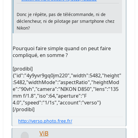
Donc je répète, pas de télécommande, ni de
déclencheur, ni de pilotage par smartphone chez
Nikon?
Pourquoi faire simple quand on peut faire
compliqué, en somme ?
[prodibi]
{"id":"4y9yvr9gq0jm220","width":5482,"height"
:5482,"widthMode":"aspectRatio","heightMod
e":"90vh","camera":"NIKON D850","lens":"135
mm f/1.8","iso":64,"aperture":"F
4.0","speed":"1/1s","account":"verso"}
[/prodibi]
http://verso.photo.free.fr/
ViB