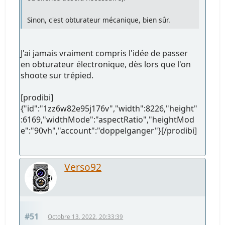
Sinon, c'est obturateur mécanique, bien sûr.
J'ai jamais vraiment compris l'idée de passer
en obturateur électronique, dès lors que l'on
shoote sur trépied.
[prodibi]
{"id":"1zz6w82e95j176v","width":8226,"height"
:6169,"widthMode":"aspectRatio","heightMod
e":"90vh","account":"doppelganger"}[/prodibi]
Verso92
#51
Octobre 13, 2022, 20:33:39