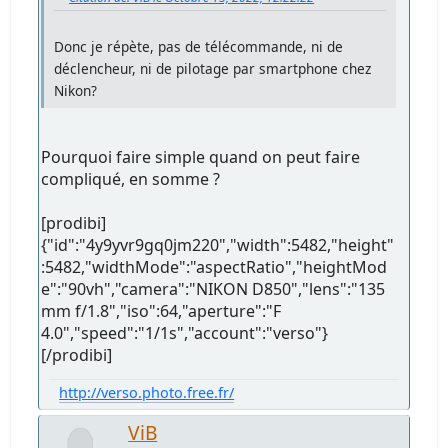
Donc je répète, pas de télécommande, ni de
déclencheur, ni de pilotage par smartphone chez
Nikon?
Pourquoi faire simple quand on peut faire
compliqué, en somme ?
[prodibi]
{"id":"4y9yvr9gq0jm220","width":5482,"height"
:5482,"widthMode":"aspectRatio","heightMod
e":"90vh","camera":"NIKON D850","lens":"135
mm f/1.8","iso":64,"aperture":"F
4.0","speed":"1/1s","account":"verso"}
[/prodibi]
http://verso.photo.free.fr/
ViB