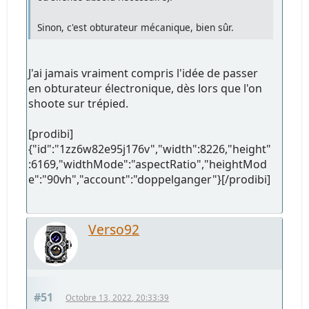
Sinon, c'est obturateur mécanique, bien sûr.
J'ai jamais vraiment compris l'idée de passer
en obturateur électronique, dès lors que l'on
shoote sur trépied.
[prodibi]
{"id":"1zz6w82e95j176v","width":8226,"height"
:6169,"widthMode":"aspectRatio","heightMod
e":"90vh","account":"doppelganger"}[/prodibi]
Verso92
#51
Octobre 13, 2022, 20:33:39