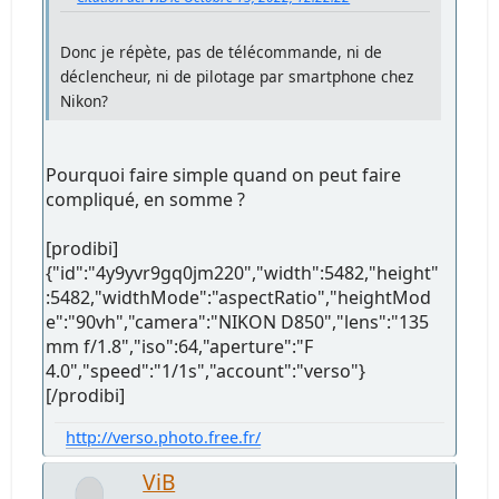
Donc je répète, pas de télécommande, ni de
déclencheur, ni de pilotage par smartphone chez
Nikon?
Pourquoi faire simple quand on peut faire
compliqué, en somme ?
[prodibi]
{"id":"4y9yvr9gq0jm220","width":5482,"height"
:5482,"widthMode":"aspectRatio","heightMod
e":"90vh","camera":"NIKON D850","lens":"135
mm f/1.8","iso":64,"aperture":"F
4.0","speed":"1/1s","account":"verso"}
[/prodibi]
http://verso.photo.free.fr/
ViB