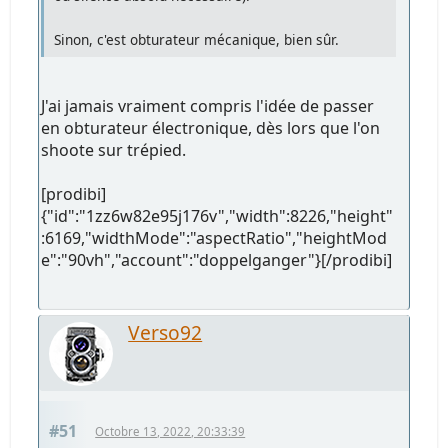
Sinon, c'est obturateur mécanique, bien sûr.
J'ai jamais vraiment compris l'idée de passer
en obturateur électronique, dès lors que l'on
shoote sur trépied.
[prodibi]
{"id":"1zz6w82e95j176v","width":8226,"height"
:6169,"widthMode":"aspectRatio","heightMod
e":"90vh","account":"doppelganger"}[/prodibi]
Verso92
#51
Octobre 13, 2022, 20:33:39