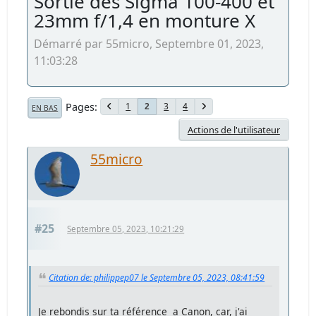
Sortie des Sigma 100-400 et
23mm f/1,4 en monture X
Démarré par 55micro, Septembre 01, 2023,
11:03:28
Pages
1
3
4
2
EN BAS
Actions de l'utilisateur
55micro
#25
Septembre 05, 2023, 10:21:29
Citation de: philippep07 le Septembre 05, 2023, 08:41:59
Je rebondis sur ta référence a Canon, car, j'ai