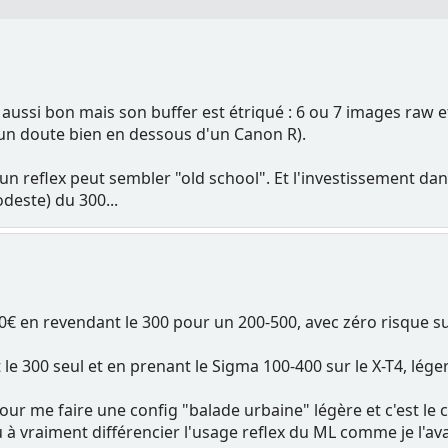
aussi bon mais son buffer est étriqué : 6 ou 7 images raw et 
un doute bien en dessous d'un Canon R).
r un reflex peut sembler "old school". Et l'investissement d
deste) du 300...
0€ en revendant le 300 pour un 200-500, avec zéro risque sur
le 300 seul et en prenant le Sigma 100-400 sur le X-T4, lég
pour me faire une config "balade urbaine" légère et c'est le c
ou à vraiment différencier l'usage reflex du ML comme je l'ava