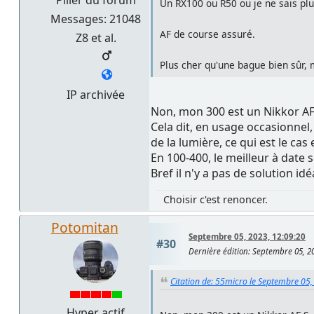
Un RX100 ou R50 ou je ne sais plu
Messages: 21048
AF de course assuré.
Z8 et al.
Plus cher qu'une bague bien sûr, m
IP archivée
Non, mon 300 est un Nikkor AF
Cela dit, en usage occasionnel,
de la lumière, ce qui est le cas
En 100-400, le meilleur à date s
Bref il n'y a pas de solution idé
Choisir c'est renoncer.
Potomitan
Septembre 05, 2023, 12:09:20
#30
Dernière édition
: Septembre 05, 2
Citation de: 55micro le Septembre 05,
Hyper actif