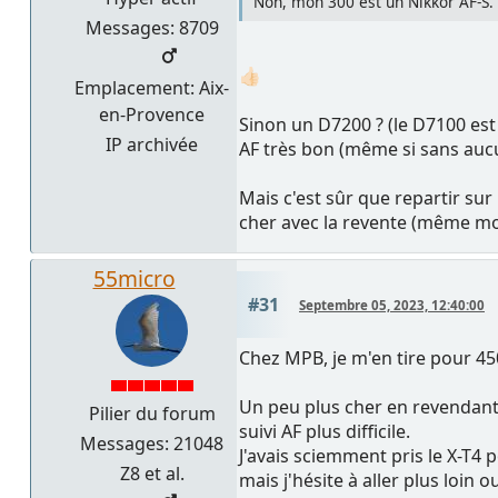
Non, mon 300 est un Nikkor AF-S.
Messages: 8709
👍🏻
Emplacement: Aix-
en-Provence
Sinon un D7200 ? (le D7100 est 
IP archivée
AF très bon (même si sans auc
Mais c'est sûr que repartir su
cher avec la revente (même mo
55micro
#31
Septembre 05, 2023, 12:40:00
Chez MPB, je m'en tire pour 45
Un peu plus cher en revendant 
Pilier du forum
suivi AF plus difficile.
Messages: 21048
J'avais sciemment pris le X-T4 
Z8 et al.
mais j'hésite à aller plus loin 