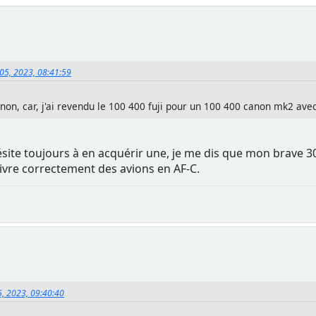
 05, 2023, 08:41:59
non, car, j'ai revendu le 100 400 fuji pour un 100 400 canon mk2 ave
ésite toujours à en acquérir une, je me dis que mon brave 300
suivre correctement des avions en AF-C.
5, 2023, 09:40:40