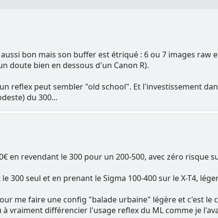
aussi bon mais son buffer est étriqué : 6 ou 7 images raw et 
un doute bien en dessous d'un Canon R).
r un reflex peut sembler "old school". Et l'investissement d
deste) du 300...
0€ en revendant le 300 pour un 200-500, avec zéro risque sur
le 300 seul et en prenant le Sigma 100-400 sur le X-T4, lég
pour me faire une config "balade urbaine" légère et c'est le c
ou à vraiment différencier l'usage reflex du ML comme je l'ava