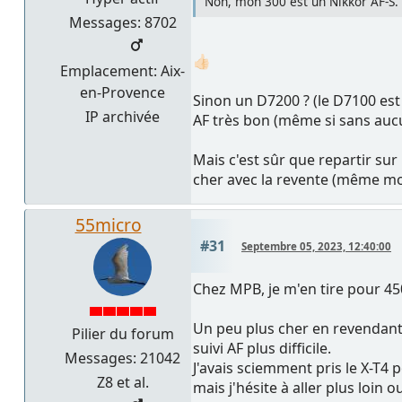
Non, mon 300 est un Nikkor AF-S.
Messages: 8702
👍🏻
Emplacement: Aix-
en-Provence
Sinon un D7200 ? (le D7100 est 
IP archivée
AF très bon (même si sans auc
Mais c'est sûr que repartir su
cher avec la revente (même mo
55micro
#31
Septembre 05, 2023, 12:40:00
Chez MPB, je m'en tire pour 45
Un peu plus cher en revendant 
Pilier du forum
suivi AF plus difficile.
Messages: 21042
J'avais sciemment pris le X-T4 
Z8 et al.
mais j'hésite à aller plus loin 