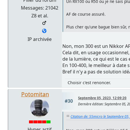
Un RX100 ou R50 ou je ne sais plu
Messages: 21042
AF de course assuré.
Z8 et al.
Plus cher qu'une bague bien sûr, m
IP archivée
Non, mon 300 est un Nikkor AF
Cela dit, en usage occasionnel,
de la lumière, ce qui est le cas
En 100-400, le meilleur à date s
Bref il n'y a pas de solution idé
Choisir c'est renoncer.
Potomitan
Septembre 05, 2023, 12:09:20
#30
Dernière édition
: Septembre 05, 2
Citation de: 55micro le Septembre 05,
Hyper actif