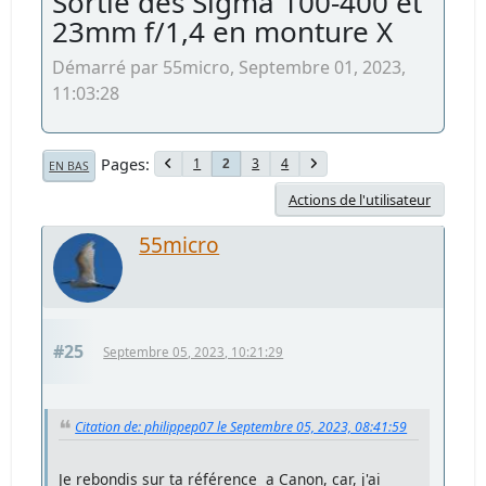
Sortie des Sigma 100-400 et
23mm f/1,4 en monture X
Démarré par 55micro, Septembre 01, 2023,
11:03:28
Pages
1
3
4
2
EN BAS
Actions de l'utilisateur
55micro
#25
Septembre 05, 2023, 10:21:29
Citation de: philippep07 le Septembre 05, 2023, 08:41:59
Je rebondis sur ta référence a Canon, car, j'ai