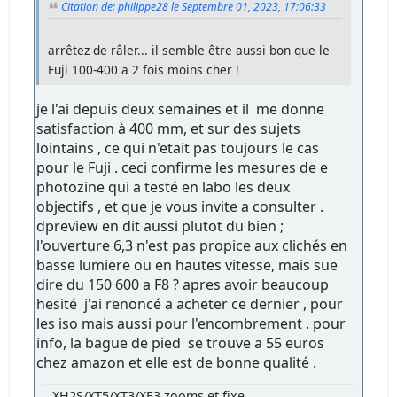
Citation de: philippe28 le Septembre 01, 2023, 17:06:33
arrêtez de râler... il semble être aussi bon que le
Fuji 100-400 a 2 fois moins cher !
je l'ai depuis deux semaines et il me donne
satisfaction à 400 mm, et sur des sujets
lointains , ce qui n'etait pas toujours le cas
pour le Fuji . ceci confirme les mesures de e
photozine qui a testé en labo les deux
objectifs , et que je vous invite a consulter .
dpreview en dit aussi plutot du bien ;
l'ouverture 6,3 n'est pas propice aux clichés en
basse lumiere ou en hautes vitesse, mais sue
dire du 150 600 a F8 ? apres avoir beaucoup
hesité j'ai renoncé a acheter ce dernier , pour
les iso mais aussi pour l'encombrement . pour
info, la bague de pied se trouve a 55 euros
chez amazon et elle est de bonne qualité .
XH2S/XT5/XT3/XE3 zooms et fixe