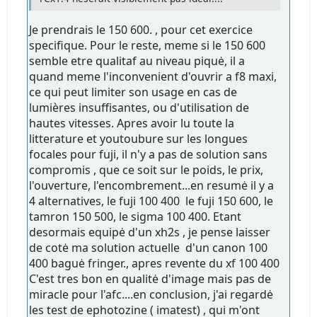
Je prendrais le 150 600. , pour cet exercice
specifique. Pour le reste, meme si le 150 600
semble etre qualitaf au niveau piquė, il a
quand meme l'inconvenient d'ouvrir a f8 maxi,
ce qui peut limiter son usage en cas de
lumières insuffisantes, ou d'utilisation de
hautes vitesses. Apres avoir lu toute la
litterature et youtoubure sur les longues
focales pour fuji, il n'y a pas de solution sans
compromis , que ce soit sur le poids, le prix,
l'ouverture, l'encombrement...en resumė il y a
4 alternatives, le fuji 100 400 le fuji 150 600, le
tamron 150 500, le sigma 100 400. Etant
desormais equipė d'un xh2s , je pense laisser
de cotė ma solution actuelle d'un canon 100
400 baguė fringer., apres revente du xf 100 400
C'est tres bon en qualitė d'image mais pas de
miracle pour l'afc....en conclusion, j'ai regardė
les test de ephotozine ( imatest) , qui m'ont