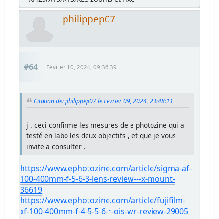
philippep07
#64
Février 10, 2024, 09:36:39
Citation de: philippep07 le Février 09, 2024, 23:48:11
j . ceci confirme les mesures de e photozine qui a
testé en labo les deux objectifs , et que je vous
invite a consulter .
https://www.ephotozine.com/article/sigma-af-
100-400mm-f-5-6-3-lens-review---x-mount-
36619
https://www.ephotozine.com/article/fujifilm-
xf-100-400mm-f-4-5-5-6-r-ois-wr-review-29005