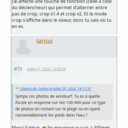
J'ai affecté une touche de fonction (celle à côté
du déclencheur) qui permet d'alterner entre
pas de crop, crop x1.4 et crop x2. Et le mode
crop s'affiche dans le viseur, donc tu sais où tu
en es.
tansui
#73
Juillet 31, 2024, 15:58:56
Citation de: Faldug le Juillet 29, 2024, 14:11:31
Sympa ces photos de windsurf. Tu es à quelle
focale en moyenne sur ton 100-400 pour ce type
de photos en restant sur la plage ou en ayant
raisonnablement les pieds dans l'eau ?
Merci Faldug
En moyenne je suis à 300mm