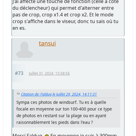
J'ai affecté une touche de fonction (celle à côté
du déclencheur) qui permet d'alterner entre
pas de crop, crop x1.4 et crop x2. Et le mode
crop s'affiche dans le viseur, donc tu sais où tu
en es.
tansui
#73
Juillet 31, 2024, 15:58:56
Citation de: Faldug le Juillet 29, 2024, 14:11:31
Sympa ces photos de windsurf. Tu es à quelle
focale en moyenne sur ton 100-400 pour ce type
de photos en restant sur la plage ou en ayant
raisonnablement les pieds dans l'eau ?
Merci Faldug
En moyenne je suis à 300mm