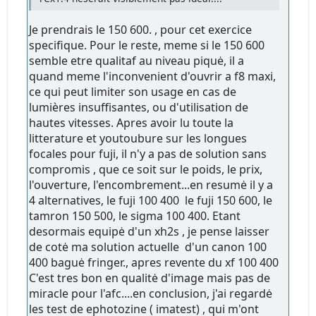
Je prendrais le 150 600. , pour cet exercice
specifique. Pour le reste, meme si le 150 600
semble etre qualitaf au niveau piquė, il a
quand meme l'inconvenient d'ouvrir a f8 maxi,
ce qui peut limiter son usage en cas de
lumières insuffisantes, ou d'utilisation de
hautes vitesses. Apres avoir lu toute la
litterature et youtoubure sur les longues
focales pour fuji, il n'y a pas de solution sans
compromis , que ce soit sur le poids, le prix,
l'ouverture, l'encombrement...en resumė il y a
4 alternatives, le fuji 100 400 le fuji 150 600, le
tamron 150 500, le sigma 100 400. Etant
desormais equipė d'un xh2s , je pense laisser
de cotė ma solution actuelle d'un canon 100
400 baguė fringer., apres revente du xf 100 400
C'est tres bon en qualitė d'image mais pas de
miracle pour l'afc....en conclusion, j'ai regardė
les test de ephotozine ( imatest) , qui m'ont