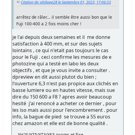
Citation de: philippe28 le Septembre 01, 2023, 17:06:33
arrêtez de râler... il semble être aussi bon que le
Fuji 100-400 a 2 fois moins cher !
je l'ai depuis deux semaines et il me donne
satisfaction à 400 mm, et sur des sujets
lointains , ce qui n'etait pas toujours le cas
pour le Fuji . ceci confirme les mesures de e
photozine qui a testé en labo les deux
objectifs , et que je vous invite a consulter .
dpreview en dit aussi plutot du bien ;
l'ouverture 6,3 n'est pas propice aux clichés en
basse lumiere ou en hautes vitesse, mais sue
dire du 150 600 a F8 ? apres avoir beaucoup
hesité j'ai renoncé a acheter ce dernier , pour
les iso mais aussi pour l'encombrement . pour
info, la bague de pied se trouve a 55 euros
chez amazon et elle est de bonne qualité .
XH2S/XT5/XT3/XE3 zooms et fixe