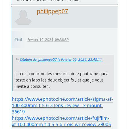
philippep07
#64
Février 10, 2024, 09:36:39
Citation de: philippep07 le Février 09, 2024, 23:48:11
j . ceci confirme les mesures de e photozine qui a
testé en labo les deux objectifs , et que je vous
invite a consulter .
https://www.ephotozine.com/article/sigma-af-
100-400mm-f-5-6-3-lens-review---x-mount-
36619
https://www.ephotozine.com/article/fujifilm-
xf-100-400mm-f-4-5-5-6-r-ois-wr-review-29005