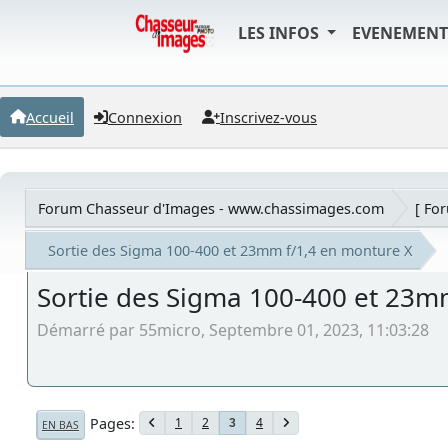
LES INFOS
EVENEMEN
Accueil
Connexion
Inscrivez-vous
Forum Chasseur d'Images - www.chassimages.com
[ Fo
Sortie des Sigma 100-400 et 23mm f/1,4 en monture X
Sortie des Sigma 100-400 et 23m
Démarré par 55micro, Septembre 01, 2023, 11:03:28
Pages
1
2
4
3
EN BAS