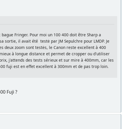
c bague Fringer. Pour moi un 100 400 doit être Sharp a
sa sortie, il avait été testė par JM Sepulchre pour LMDP. Je
les deux zoom sont testės, le Canon reste excellent à 400
mieux à longue distance et permet de cropper ou d'utiliser
prix, j'attends des tests sérieux et sur mire à 400mm, car les
00 fuji est en effet excellent à 300mm et de pas trop loin.
00 Fuji ?