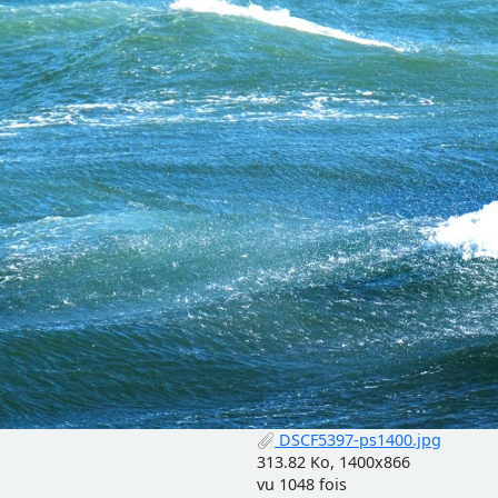
DSCF5397-ps1400.jpg
313.82 Ko, 1400x866
vu 1048 fois