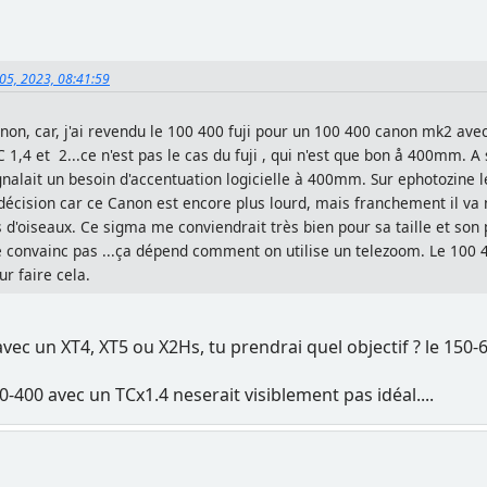
 05, 2023, 08:41:59
non, car, j'ai revendu le 100 400 fuji pour un 100 400 canon mk2 ave
1,4 et 2...ce n'est pas le cas du fuji , qui n'est que bon å 400mm. A 
signalait un besoin d'accentuation logicielle à 400mm. Sur ephotozine 
écision car ce Canon est encore plus lourd, mais franchement il va 
 d'oiseaux. Ce sigma me conviendrait très bien pour sa taille et son 
me convainc pas ...ça dépend comment on utilise un telezoom. Le 100 4
r faire cela.
vec un XT4, XT5 ou X2Hs, tu prendrai quel objectif ? le 150-6
00-400 avec un TCx1.4 neserait visiblement pas idéal....