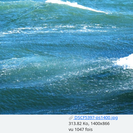
DSCF5397-ps1400.jpg
313.82 Ko, 1400x866
vu 1047 fois