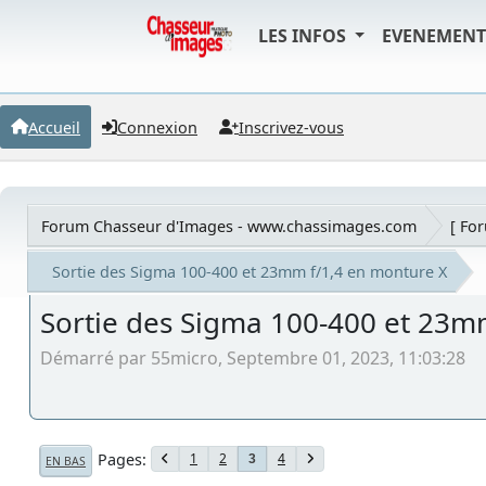
LES INFOS
EVENEMEN
Accueil
Connexion
Inscrivez-vous
Forum Chasseur d'Images - www.chassimages.com
[ Fo
Sortie des Sigma 100-400 et 23mm f/1,4 en monture X
Sortie des Sigma 100-400 et 23m
Démarré par 55micro, Septembre 01, 2023, 11:03:28
Pages
1
2
4
3
EN BAS