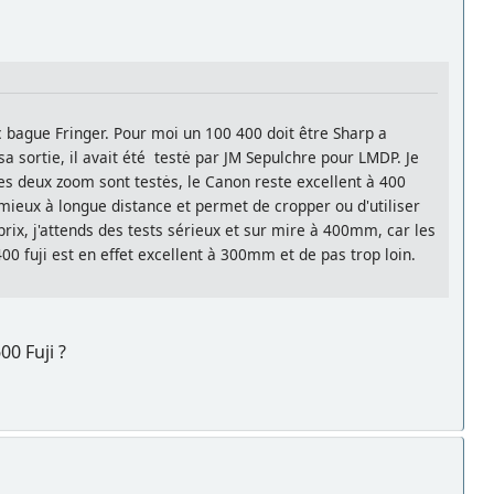
c bague Fringer. Pour moi un 100 400 doit être Sharp a
sa sortie, il avait été testė par JM Sepulchre pour LMDP. Je
les deux zoom sont testės, le Canon reste excellent à 400
mieux à longue distance et permet de cropper ou d'utiliser
prix, j'attends des tests sérieux et sur mire à 400mm, car les
00 fuji est en effet excellent à 300mm et de pas trop loin.
00 Fuji ?