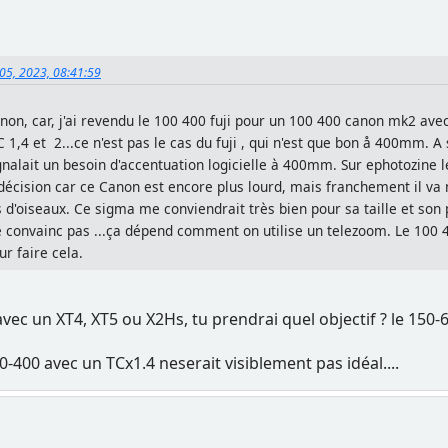
 05, 2023, 08:41:59
non, car, j'ai revendu le 100 400 fuji pour un 100 400 canon mk2 ave
1,4 et 2...ce n'est pas le cas du fuji , qui n'est que bon å 400mm. A 
signalait un besoin d'accentuation logicielle à 400mm. Sur ephotozine 
écision car ce Canon est encore plus lourd, mais franchement il va 
 d'oiseaux. Ce sigma me conviendrait très bien pour sa taille et son 
me convainc pas ...ça dépend comment on utilise un telezoom. Le 100 4
r faire cela.
vec un XT4, XT5 ou X2Hs, tu prendrai quel objectif ? le 150-6
00-400 avec un TCx1.4 neserait visiblement pas idéal....