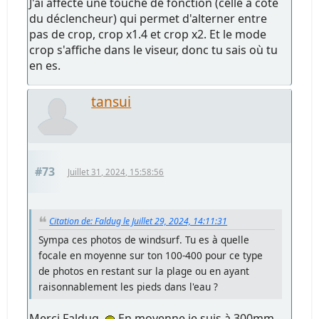
J'ai affecté une touche de fonction (celle à côté
du déclencheur) qui permet d'alterner entre
pas de crop, crop x1.4 et crop x2. Et le mode
crop s'affiche dans le viseur, donc tu sais où tu
en es.
tansui
#73
Juillet 31, 2024, 15:58:56
Citation de: Faldug le Juillet 29, 2024, 14:11:31
Sympa ces photos de windsurf. Tu es à quelle
focale en moyenne sur ton 100-400 pour ce type
de photos en restant sur la plage ou en ayant
raisonnablement les pieds dans l'eau ?
Merci Faldug
En moyenne je suis à 300mm