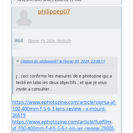
philippep07
#64
Février 10, 2024, 09:36:39
Citation de: philippep07 le Février 09, 2024, 23:48:11
j . ceci confirme les mesures de e photozine qui a
testé en labo les deux objectifs , et que je vous
invite a consulter .
https://www.ephotozine.com/article/sigma-af-
100-400mm-f-5-6-3-lens-review---x-mount-
36619
https://www.ephotozine.com/article/fujifilm-
xf-100-400mm-f-4-5-5-6-r-ois-wr-review-29005