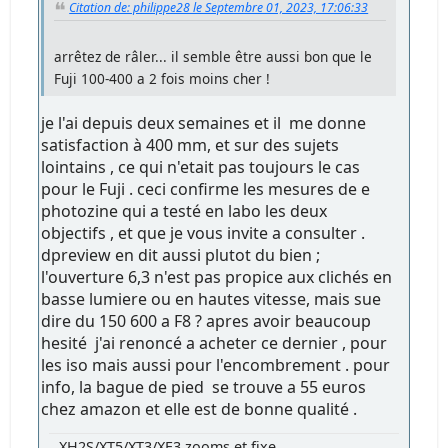
Citation de: philippe28 le Septembre 01, 2023, 17:06:33
arrêtez de râler... il semble être aussi bon que le
Fuji 100-400 a 2 fois moins cher !
je l'ai depuis deux semaines et il me donne
satisfaction à 400 mm, et sur des sujets
lointains , ce qui n'etait pas toujours le cas
pour le Fuji . ceci confirme les mesures de e
photozine qui a testé en labo les deux
objectifs , et que je vous invite a consulter .
dpreview en dit aussi plutot du bien ;
l'ouverture 6,3 n'est pas propice aux clichés en
basse lumiere ou en hautes vitesse, mais sue
dire du 150 600 a F8 ? apres avoir beaucoup
hesité j'ai renoncé a acheter ce dernier , pour
les iso mais aussi pour l'encombrement . pour
info, la bague de pied se trouve a 55 euros
chez amazon et elle est de bonne qualité .
XH2S/XT5/XT3/XE3 zooms et fixe