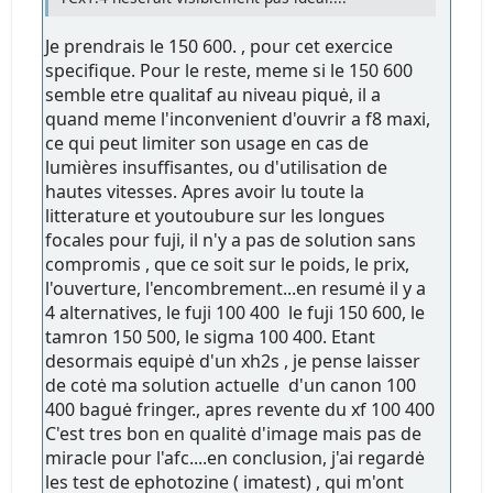
Je prendrais le 150 600. , pour cet exercice
specifique. Pour le reste, meme si le 150 600
semble etre qualitaf au niveau piquė, il a
quand meme l'inconvenient d'ouvrir a f8 maxi,
ce qui peut limiter son usage en cas de
lumières insuffisantes, ou d'utilisation de
hautes vitesses. Apres avoir lu toute la
litterature et youtoubure sur les longues
focales pour fuji, il n'y a pas de solution sans
compromis , que ce soit sur le poids, le prix,
l'ouverture, l'encombrement...en resumė il y a
4 alternatives, le fuji 100 400 le fuji 150 600, le
tamron 150 500, le sigma 100 400. Etant
desormais equipė d'un xh2s , je pense laisser
de cotė ma solution actuelle d'un canon 100
400 baguė fringer., apres revente du xf 100 400
C'est tres bon en qualitė d'image mais pas de
miracle pour l'afc....en conclusion, j'ai regardė
les test de ephotozine ( imatest) , qui m'ont