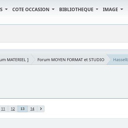
TS
COTE OCCASION
BIBLIOTHEQUE
IMAGE
rum MATERIEL ]
Forum MOYEN FORMAT et STUDIO
Hasselb
11
12
14
13