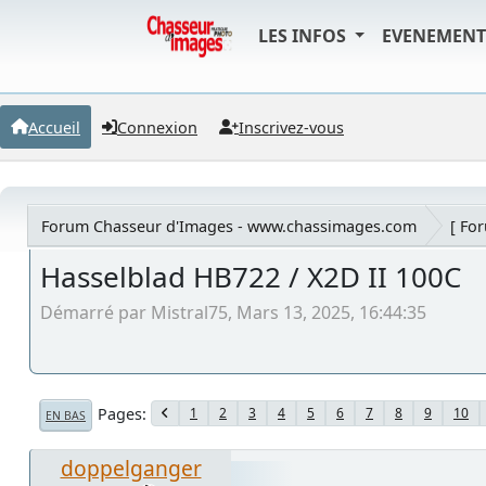
LES INFOS
EVENEMEN
Accueil
Connexion
Inscrivez-vous
Forum Chasseur d'Images - www.chassimages.com
[ Fo
Hasselblad HB722 / X2D II 100C
Démarré par Mistral75, Mars 13, 2025, 16:44:35
Pages
1
2
3
4
5
6
7
8
9
10
EN BAS
doppelganger