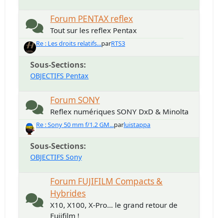
Forum PENTAX reflex
Tout sur les reflex Pentax
Re : Les droits relatifs...
par
RTS3
Sous-Sections
OBJECTIFS Pentax
Forum SONY
Reflex numériques SONY DxD & Minolta
Re : Sony 50 mm f/1.2 GM...
par
luistappa
Sous-Sections
OBJECTIFS Sony
Forum FUJIFILM Compacts &
Hybrides
X10, X100, X-Pro... le grand retour de
Fujifilm !