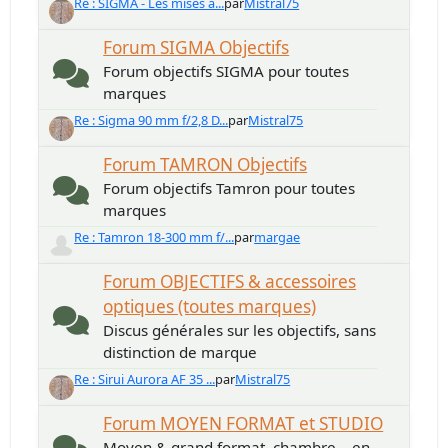
Re : SIGMA - Les mises à...
par
Mistral75
Forum SIGMA Objectifs
Forum objectifs SIGMA pour toutes
marques
Re : Sigma 90 mm f/2,8 D...
par
Mistral75
Forum TAMRON Objectifs
Forum objectifs Tamron pour toutes
marques
Re : Tamron 18-300 mm f/...
par
margae
Forum OBJECTIFS & accessoires
optiques (toutes marques)
Discus générales sur les objectifs, sans
distinction de marque
Re : Sirui Aurora AF 35 ...
par
Mistral75
Forum MOYEN FORMAT et STUDIO
Moyen & grand format, chambre... en