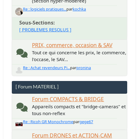
(section hyper-modérée)
Re : logiciels pratiques...
par
kochka
Sous-Sections
[ PROBLEMES RESOLUS ]
PRIX, commerce, occasion & SAV
Tout ce qui concerne les prix, le commerce,
l'occase, le SAV...
Re : Achat revendeurs Pi...
par
pronina
[ Forum MATERIEL ]
Forum COMPACTS & BRIDGE
Appareils compacts et "bridge-cameras" et
tous non-reflex
Re : Ricoh GR Monochrome
par
gege67
Forum DRONES et ACTION-CAM