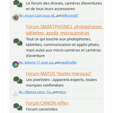
Le forum des drones, caméras d'aventures
et de tous leurs accessoires
Re : Action-Cam pour all...
par
JéRhum50°
Forum SMARTPHONES, photophones,
tablettes, applis, microcaméras
Tout ce qui touche aux photophones,
tablettes, communication et applis photo,
mais aussi aux micro-caméras et caméras
d'aventure
Re : Iphone 17. tout sur...
par
oeufmollet
Forum MATOS "toutes marques"
Les pixelistes : appareils experts, toutes
marques confondues
Re : Alliance Leica - Pa...
par
petur
Forum CANON reflex
Forum canonistes