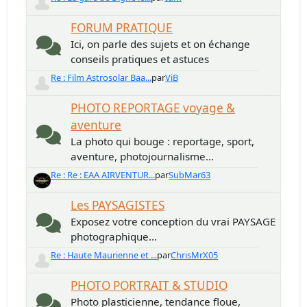
FORUM PRATIQUE
Ici, on parle des sujets et on échange
conseils pratiques et astuces
Re : Film Astrosolar Baa...
par
ViB
PHOTO REPORTAGE voyage &
aventure
La photo qui bouge : reportage, sport,
aventure, photojournalisme...
Re : Re : EAA AIRVENTUR...
par
SubMar63
Les PAYSAGISTES
Exposez votre conception du vrai PAYSAGE
photographique...
Re : Haute Maurienne et ...
par
ChrisMrX05
PHOTO PORTRAIT & STUDIO
Photo plasticienne, tendance floue,