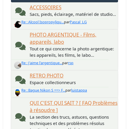
ACCESSOIRES
Sacs, pieds, éclairage, matériel de studio...
Re : Alcool Isopropyliqu...
par
Pascal_LG
PHOTO ARGENTIQUE - Films,
appareils, labo
Tout ce qui concerne la photo argentique:
les appareils, les films, le labo...
Re : J'aime l'argentique...
par
rsp
RETRO PHOTO
Espace collectionneurs
Re : Bague Nikon S ==> F...
par
luistappa
QUI C'EST QUI SAIT ? [ FAQ Problèmes
à résoudre ]
La section des trucs, astuces, questions
techniques et des problèmes résolus