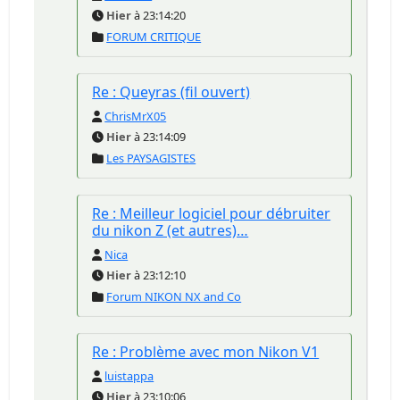
Hier
à 23:14:20
FORUM CRITIQUE
Re : Queyras (fil ouvert)
ChrisMrX05
Hier
à 23:14:09
Les PAYSAGISTES
Re : Meilleur logiciel pour débruiter
du nikon Z (et autres)…
Nica
Hier
à 23:12:10
Forum NIKON NX and Co
Re : Problème avec mon Nikon V1
luistappa
Hier
à 23:10:06