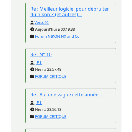
Re : Meilleur logiciel pour débruiter
du nikon Z (et autres)…
Verso92
Aujourd'hui
à 00:19:38
Forum NIKON NX and Co
Re : N° 10
J-P L
Hier
à 23:57:48
FORUM CRITIQUE
Re : Aucune vague cette année...
J-P L
Hier
à 23:56:13
FORUM CRITIQUE