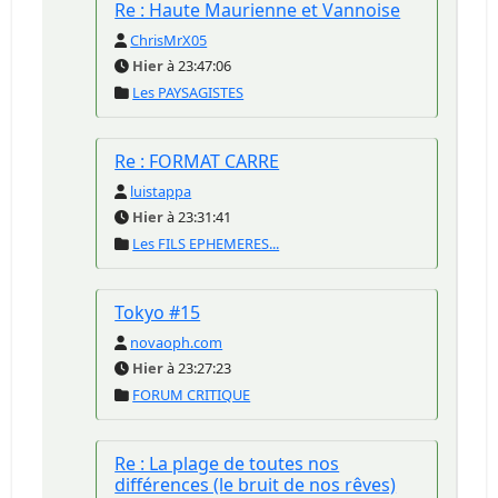
Re : Haute Maurienne et Vannoise
ChrisMrX05
Hier
à 23:47:06
Les PAYSAGISTES
Re : FORMAT CARRE
luistappa
Hier
à 23:31:41
Les FILS EPHEMERES...
Tokyo #15
novaoph.com
Hier
à 23:27:23
FORUM CRITIQUE
Re : La plage de toutes nos
différences (le bruit de nos rêves)