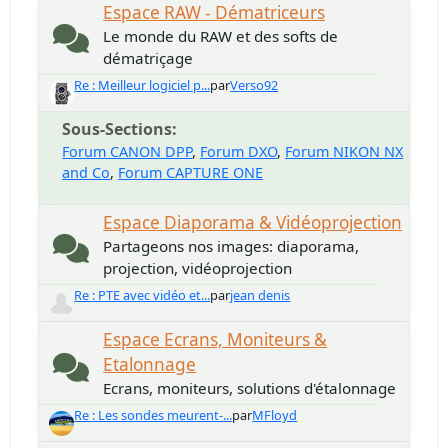
Espace RAW - Dématriceurs
Le monde du RAW et des softs de
dématriçage
Re : Meilleur logiciel p...
par
Verso92
Sous-Sections
Forum CANON DPP
Forum DXO
Forum NIKON NX
and Co
Forum CAPTURE ONE
Espace Diaporama & Vidéoprojection
Partageons nos images: diaporama,
projection, vidéoprojection
Re : PTE avec vidéo et...
par
jean denis
Espace Ecrans, Moniteurs &
Etalonnage
Ecrans, moniteurs, solutions d'étalonnage
Re : Les sondes meurent-...
par
MFloyd