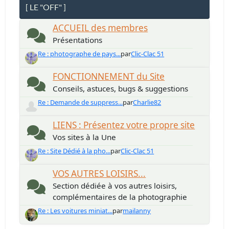
[ LE "OFF" ]
ACCUEIL des membres
Présentations
Re : photographe de pays...
par
Clic-Clac 51
FONCTIONNEMENT du Site
Conseils, astuces, bugs & suggestions
Re : Demande de suppress...
par
Charlie82
LIENS : Présentez votre propre site
Vos sites à la Une
Re : Site Dédié à la pho...
par
Clic-Clac 51
VOS AUTRES LOISIRS...
Section dédiée à vos autres loisirs,
complémentaires de la photographie
Re : Les voitures miniat...
par
mailanny