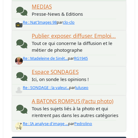
MEDIAS
Presse-News & Editions
Re : Nat'Images 98
par
clo-clo
Publier, exposer, diffuser. Emploi...
Tout ce qui concerne la diffusion et le
métier de photographe
Re : Madeleine de Sinét...
par
RG1945
Espace SONDAGES
Ici, on sonde les opinions !
Re : SONDAGE : la valeur...
par
luluseo
A BATONS ROMPUS (l'actu photo)
Tous les sujets liés à la photo et qui
n'entrent pas dans les autres catégories
Re : IA analyse d'image ...
par
Pedrolino