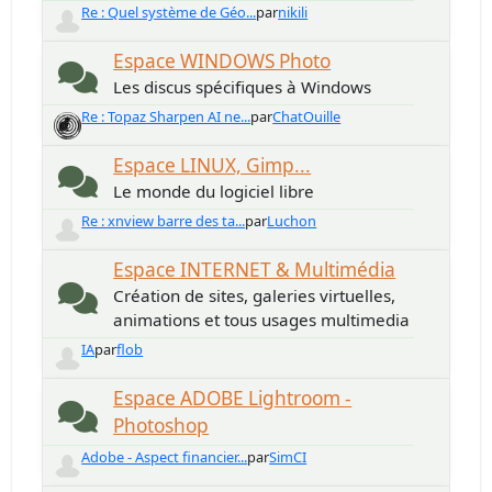
Re : Quel système de Géo...
par
nikili
Espace WINDOWS Photo
Les discus spécifiques à Windows
Re : Topaz Sharpen AI ne...
par
ChatOuille
Espace LINUX, Gimp...
Le monde du logiciel libre
Re : xnview barre des ta...
par
Luchon
Espace INTERNET & Multimédia
Création de sites, galeries virtuelles,
animations et tous usages multimedia
IA
par
flob
Espace ADOBE Lightroom -
Photoshop
Adobe - Aspect financier...
par
SimCI