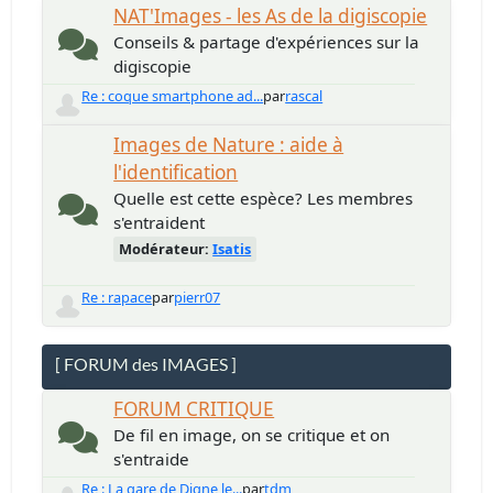
NAT'Images - les As de la digiscopie
Conseils & partage d'expériences sur la
digiscopie
Re : coque smartphone ad...
par
rascal
Images de Nature : aide à
l'identification
Quelle est cette espèce? Les membres
s'entraident
Modérateur:
Isatis
Re : rapace
par
pierr07
[ FORUM des IMAGES ]
FORUM CRITIQUE
De fil en image, on se critique et on
s'entraide
Re : La gare de Digne le...
par
tdm