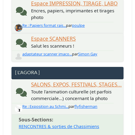
Espace IMPRESSION, TIRAGE, LABO
Encres, papiers, imprimantes et tirages
photo
Re : Papiers format rais...
par
poulpe
Espace SCANNERS
Salut les scanneurs !
adaptateur scanner imaco...
par
Simon Gay
[ L'AGORA ]
SALONS, EXPOS, FESTIVALS, STAGES...
Toute l'animation culturelle (et parfois
commerciale...) concernant la photo
Re : Exposition au Schmi...
par
flyfisherman
Sous-Sections
RENCONTRES & sorties de Chassimiens