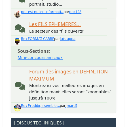
portrait, studio...
poc est nul en informati...
par
poc128
Les FILS EPHEMERES...
Le secteur des "fils ouverts"
Re : FORMAT CARRE
par
luistappa
Sous-Sections
Mini-concours amicaux
Forum des images en DEFINITION
MAXIMUM
Montrez ici vos meilleures images en
définition maxi: elles seront "zoomables"
jusqu'à 100%
Re : Prodibi, il sembler...
par
JmarcS
[ DISCUS TECHNIQUES ]