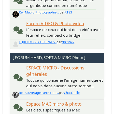
argentique comme en numérique
Re : Macro Photographie ...
par
RTS3
Forum VIDEO & Photo-vidéo
L'espace de ceux qui font de la vidéo avec
leur reflex, compact ou bridge!
FUJIFILM GFX ETERNA 55
par
christal2
[ FORUM HARD, SOFT & MICRO Photo ]
ESPACE MICRO - Discussions
générales
Tout ce qui concerne l'image numérique et
qui ne va dans aucune autre section...
Re : sauvetage carte com...
par
ChatOuille
Espace MAC micro & photo
Les discus spécifiques au Mac