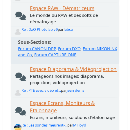
Espace RAW - Dématriceurs
Le monde du RAW et des softs de
dématriçage
Re : DxO Photolab v9
par
fabco
Sous-Sections
Forum CANON DPP
Forum DXO
Forum NIKON NX
and Co
Forum CAPTURE ONE
Espace Diaporama & Vidéoprojection
Partageons nos images: diaporama,
projection, vidéoprojection
Re : PTE avec vidéo et...
par
jean denis
Espace Ecrans, Moniteurs &
Etalonnage
Ecrans, moniteurs, solutions d'étalonnage
Re : Les sondes meurent-...
par
MFloyd