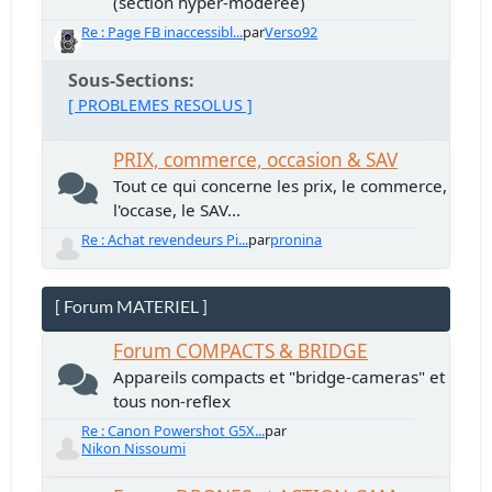
(section hyper-modérée)
Re : Page FB inaccessibl...
par
Verso92
Sous-Sections
[ PROBLEMES RESOLUS ]
PRIX, commerce, occasion & SAV
Tout ce qui concerne les prix, le commerce,
l'occase, le SAV...
Re : Achat revendeurs Pi...
par
pronina
[ Forum MATERIEL ]
Forum COMPACTS & BRIDGE
Appareils compacts et "bridge-cameras" et
tous non-reflex
Re : Canon Powershot G5X...
par
Nikon Nissoumi