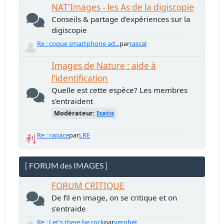
NAT'Images - les As de la digiscopie
Conseils & partage d'expériences sur la
digiscopie
Re : coque smartphone ad...
par
rascal
Images de Nature : aide à
l'identification
Quelle est cette espèce? Les membres
s'entraident
Modérateur:
Isatis
Re : rapace
par
LRE
[ FORUM des IMAGES ]
FORUM CRITIQUE
De fil en image, on se critique et on
s'entraide
Re : Let's there be rock
par
vernhet