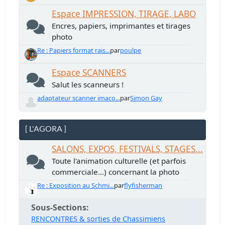
Espace IMPRESSION, TIRAGE, LABO
Encres, papiers, imprimantes et tirages
photo
Re : Papiers format rais...
par
poulpe
Espace SCANNERS
Salut les scanneurs !
adaptateur scanner imaco...
par
Simon Gay
[ L'AGORA ]
SALONS, EXPOS, FESTIVALS, STAGES...
Toute l'animation culturelle (et parfois
commerciale...) concernant la photo
Re : Exposition au Schmi...
par
flyfisherman
Sous-Sections
RENCONTRES & sorties de Chassimiens