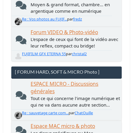
Moyen & grand format, chambre... en
argentique comme en numérique
Re : Vos photos au FUJIF...
par
fredz
Forum VIDEO & Photo-vidéo
L'espace de ceux qui font de la vidéo avec
leur reflex, compact ou bridge!
FUJIFILM GFX ETERNA 55
par
christal2
[ FORUM HARD, SOFT & MICRO Photo ]
ESPACE MICRO - Discussions
générales
Tout ce qui concerne l'image numérique et
qui ne va dans aucune autre section...
Re : sauvetage carte com...
par
ChatOuille
Espace MAC micro & photo