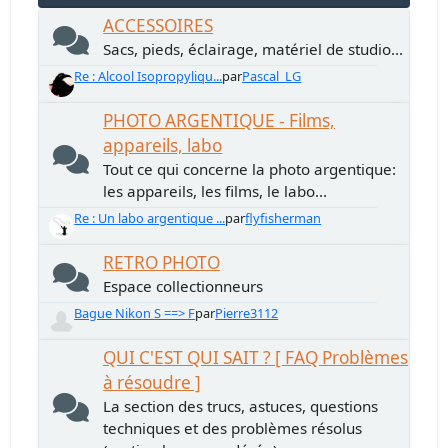
ACCESSOIRES
Sacs, pieds, éclairage, matériel de studio...
Re : Alcool Isopropyliqu...
par
Pascal_LG
PHOTO ARGENTIQUE - Films,
appareils, labo
Tout ce qui concerne la photo argentique:
les appareils, les films, le labo...
Re : Un labo argentique ...
par
flyfisherman
RETRO PHOTO
Espace collectionneurs
Bague Nikon S ==> F
par
Pierre3112
QUI C'EST QUI SAIT ? [ FAQ Problèmes
à résoudre ]
La section des trucs, astuces, questions
techniques et des problèmes résolus