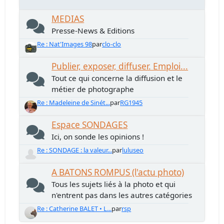
MEDIAS
Presse-News & Editions
Re : Nat'Images 98
par
clo-clo
Publier, exposer, diffuser. Emploi...
Tout ce qui concerne la diffusion et le
métier de photographe
Re : Madeleine de Sinét...
par
RG1945
Espace SONDAGES
Ici, on sonde les opinions !
Re : SONDAGE : la valeur...
par
luluseo
A BATONS ROMPUS (l'actu photo)
Tous les sujets liés à la photo et qui
n'entrent pas dans les autres catégories
Re : Catherine BALET • L...
par
rsp