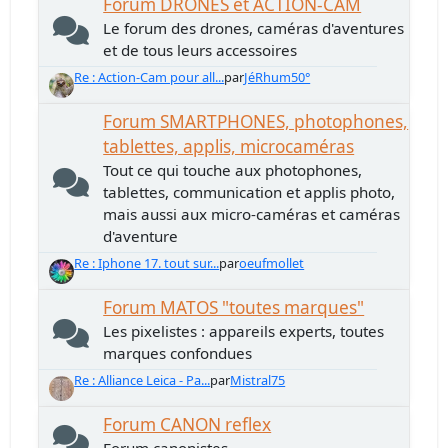
Forum DRONES et ACTION-CAM
Le forum des drones, caméras d'aventures
et de tous leurs accessoires
Re : Action-Cam pour all...
par
JéRhum50°
Forum SMARTPHONES, photophones,
tablettes, applis, microcaméras
Tout ce qui touche aux photophones,
tablettes, communication et applis photo,
mais aussi aux micro-caméras et caméras
d'aventure
Re : Iphone 17. tout sur...
par
oeufmollet
Forum MATOS "toutes marques"
Les pixelistes : appareils experts, toutes
marques confondues
Re : Alliance Leica - Pa...
par
Mistral75
Forum CANON reflex