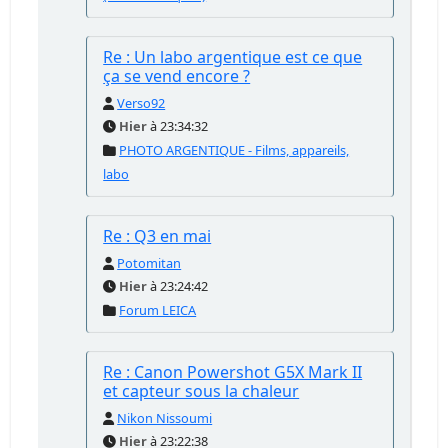
Re : Un labo argentique est ce que
ça se vend encore ?
Verso92
Hier
à 23:34:32
PHOTO ARGENTIQUE - Films, appareils,
labo
Re : Q3 en mai
Potomitan
Hier
à 23:24:42
Forum LEICA
Re : Canon Powershot G5X Mark II
et capteur sous la chaleur
Nikon Nissoumi
Hier
à 23:22:38