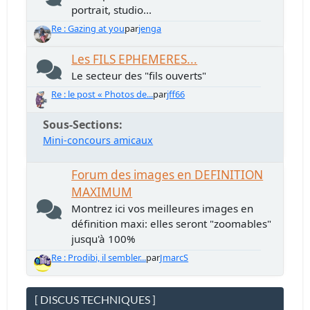
portrait, studio...
Re : Gazing at you
par
jenga
Les FILS EPHEMERES...
Le secteur des "fils ouverts"
Re : le post « Photos de...
par
jff66
Sous-Sections
Mini-concours amicaux
Forum des images en DEFINITION
MAXIMUM
Montrez ici vos meilleures images en
définition maxi: elles seront "zoomables"
jusqu'à 100%
Re : Prodibi, il sembler...
par
JmarcS
[ DISCUS TECHNIQUES ]