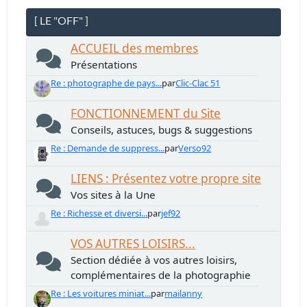
[ LE "OFF" ]
ACCUEIL des membres
Présentations
Re : photographe de pays...
par
Clic-Clac 51
FONCTIONNEMENT du Site
Conseils, astuces, bugs & suggestions
Re : Demande de suppress...
par
Verso92
LIENS : Présentez votre propre site
Vos sites à la Une
Re : Richesse et diversi...
par
jef92
VOS AUTRES LOISIRS...
Section dédiée à vos autres loisirs,
complémentaires de la photographie
Re : Les voitures miniat...
par
mailanny