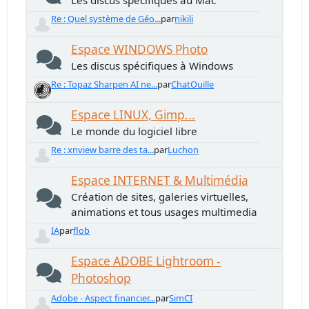
Les discus spécifiques au Mac
Re : Quel système de Géo...
par
nikili
Espace WINDOWS Photo
Les discus spécifiques à Windows
Re : Topaz Sharpen AI ne...
par
ChatOuille
Espace LINUX, Gimp...
Le monde du logiciel libre
Re : xnview barre des ta...
par
Luchon
Espace INTERNET & Multimédia
Création de sites, galeries virtuelles,
animations et tous usages multimedia
IA
par
flob
Espace ADOBE Lightroom -
Photoshop
Adobe - Aspect financier...
par
SimCI