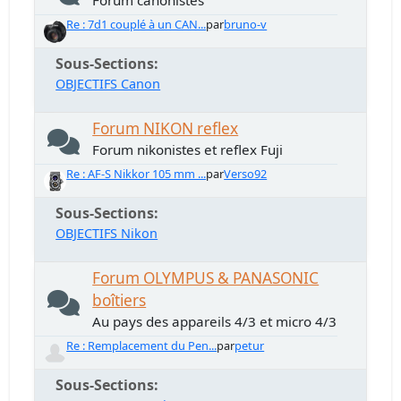
Forum canonistes
Re : 7d1 couplé à un CAN...
par
bruno-v
Sous-Sections
OBJECTIFS Canon
Forum NIKON reflex
Forum nikonistes et reflex Fuji
Re : AF-S Nikkor 105 mm ...
par
Verso92
Sous-Sections
OBJECTIFS Nikon
Forum OLYMPUS & PANASONIC
boîtiers
Au pays des appareils 4/3 et micro 4/3
Re : Remplacement du Pen...
par
petur
Sous-Sections