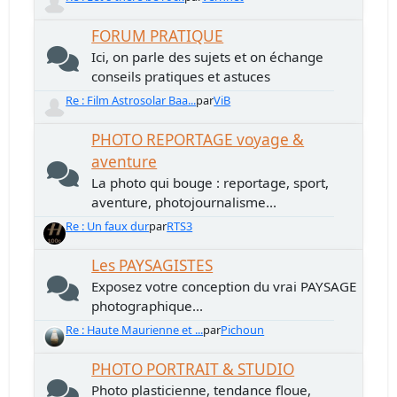
FORUM PRATIQUE
Ici, on parle des sujets et on échange
conseils pratiques et astuces
Re : Film Astrosolar Baa...
par
ViB
PHOTO REPORTAGE voyage &
aventure
La photo qui bouge : reportage, sport,
aventure, photojournalisme...
Re : Un faux dur
par
RTS3
Les PAYSAGISTES
Exposez votre conception du vrai PAYSAGE
photographique...
Re : Haute Maurienne et ...
par
Pichoun
PHOTO PORTRAIT & STUDIO
Photo plasticienne, tendance floue,