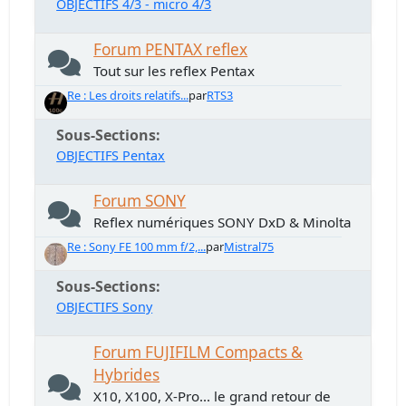
OBJECTIFS 4/3 - micro 4/3
Forum PENTAX reflex
Tout sur les reflex Pentax
Re : Les droits relatifs...
par
RTS3
Sous-Sections
OBJECTIFS Pentax
Forum SONY
Reflex numériques SONY DxD & Minolta
Re : Sony FE 100 mm f/2,...
par
Mistral75
Sous-Sections
OBJECTIFS Sony
Forum FUJIFILM Compacts &
Hybrides
X10, X100, X-Pro... le grand retour de