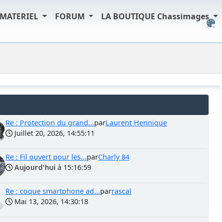
MATERIEL
FORUM
LA BOUTIQUE Chassimages
Re : Protection du grand...
par
Laurent Hennique
Juillet 20, 2026, 14:55:11
Re : Fil ouvert pour les...
par
Charly 84
Aujourd'hui
à 15:16:59
Re : coque smartphone ad...
par
rascal
Mai 13, 2026, 14:30:18