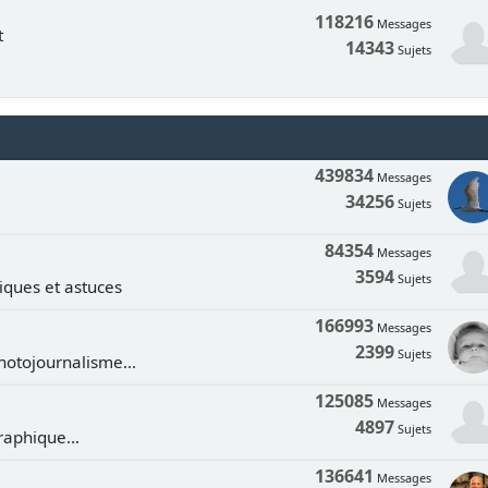
118216
Messages
t
14343
Sujets
439834
Messages
34256
Sujets
84354
Messages
3594
Sujets
tiques et astuces
166993
Messages
2399
Sujets
hotojournalisme...
125085
Messages
4897
Sujets
aphique...
136641
Messages