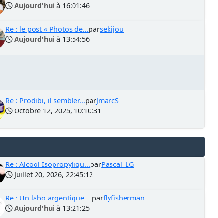
Aujourd'hui
à 16:01:46
Re : le post « Photos de...
par
sekijou
Aujourd'hui
à 13:54:56
Re : Prodibi, il sembler...
par
JmarcS
Octobre 12, 2025, 10:10:31
Re : Alcool Isopropyliqu...
par
Pascal_LG
Juillet 20, 2026, 22:45:12
Re : Un labo argentique ...
par
flyfisherman
Aujourd'hui
à 13:21:25