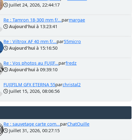
Juillet 24, 2026, 22:44:17
Re : Tamron 18-300 mm f/...
par
margae
Aujourd'hui
à 13:23:41
Re : Viltrox AF 40 mm f/...
par
55micro
Aujourd'hui
à 15:16:50
Re : Vos photos au FUJIF...
par
fredz
Aujourd'hui
à 09:39:10
FUJIFILM GFX ETERNA 55
par
christal2
Juillet 15, 2026, 08:06:56
Re : sauvetage carte com...
par
ChatOuille
Juillet 31, 2026, 00:27:15