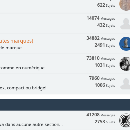
622
Sujets
14074
Messages
432
Sujets
34882
Messages
outes marques)
2491
Sujets
n de marque
73810
Messages
1031
Sujets
e comme en numérique
7960
Messages
1006
Sujets
lex, compact ou bridge!
41208
Messages
2753
Sujets
va dans aucune autre section...