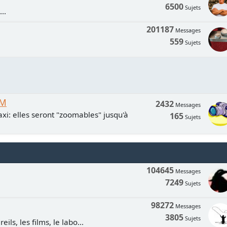
6500
Sujets
..
201187
Messages
559
Sujets
UM
2432
Messages
xi: elles seront "zoomables" jusqu'à
165
Sujets
104645
Messages
7249
Sujets
98272
Messages
3805
Sujets
ls, les films, le labo...