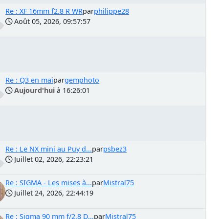
Re : XF 16mm f2.8 R WR
par
philippe28
Août 05, 2026, 09:57:57
Re : Q3 en mai
par
gemphoto
Aujourd'hui
à 16:26:01
Re : Le NX mini au Puy d...
par
psbez3
Juillet 02, 2026, 22:23:21
Re : SIGMA - Les mises à...
par
Mistral75
Juillet 24, 2026, 22:44:19
Re : Sigma 90 mm f/2,8 D...
par
Mistral75