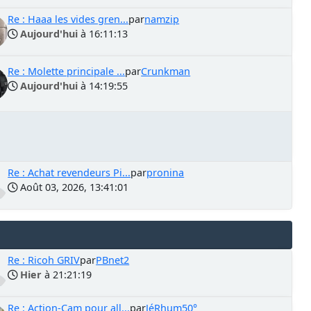
Re : Haaa les vides gren...
par
namzip
Aujourd'hui
à 16:11:13
Re : Molette principale ...
par
Crunkman
Aujourd'hui
à 14:19:55
Re : Achat revendeurs Pi...
par
pronina
Août 03, 2026, 13:41:01
Re : Ricoh GRIV
par
PBnet2
Hier
à 21:21:19
Re : Action-Cam pour all...
par
JéRhum50°