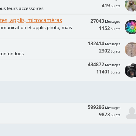
419
Sujets
us leurs accessoires
s, applis, microcaméras
27043
Messages
mmunication et applis photo, mais
1152
Sujets
132414
Messages
2302
Sujets
 confondues
434872
Messages
11401
Sujets
599296
Messages
9873
Sujets