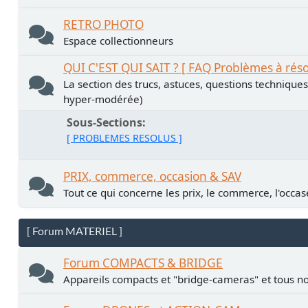
RETRO PHOTO
Espace collectionneurs
QUI C'EST QUI SAIT ? [ FAQ Problèmes à rés
La section des trucs, astuces, questions technique
hyper-modérée)
Sous-Sections
[ PROBLEMES RESOLUS ]
PRIX, commerce, occasion & SAV
Tout ce qui concerne les prix, le commerce, l'occase
[ Forum MATERIEL ]
Forum COMPACTS & BRIDGE
Appareils compacts et "bridge-cameras" et tous no