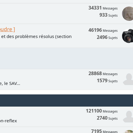
34331
Messages
933
Sujets
oudre ]
46196
Messages
s et des problèmes résolus (section
2496
Sujets
28868
Messages
1579
Sujets
, le SAV...
121100
Messages
2740
Sujets
n-reflex
7195
Messages