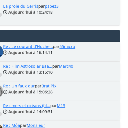
La proie du Gerris
par
psbez3
Aujourd'hui
à 10:24:18
Re : Le courant d'Huche...
par
55micro
Aujourd'hui
à 16:14:11
Re : Film Astrosolar Baa...
par
Marc40
Aujourd'hui
à 13:15:10
Re : Un faux dur
par
Brat Pix
Aujourd'hui
à 15:06:28
Re : mers et océans (fil...
par
M13
Aujourd'hui
à 14:09:51
Re : Môa
par
Monsieur