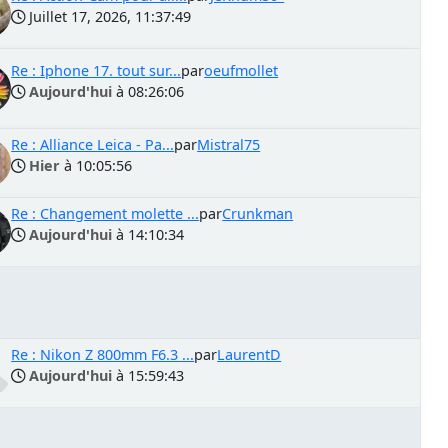
Juillet 17, 2026, 11:37:49
Re : Iphone 17. tout sur...
par
oeufmollet
Aujourd'hui
à 08:26:06
Re : Alliance Leica - Pa...
par
Mistral75
Hier
à 10:05:56
Re : Changement molette ...
par
Crunkman
Aujourd'hui
à 14:10:34
Re : Nikon Z 800mm F6.3 ...
par
LaurentD
Aujourd'hui
à 15:59:43