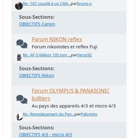
Re : 7d1 couplé à un CAN...
par
bruno-v
Sous-Sections
OBJECTIFS Canon
Forum NIKON reflex
Forum nikonistes et reflex Fuji
Re : AF-S Nikkor 105 mm ...
par
Verso92
Sous-Sections
OBJECTIFS Nikon
Forum OLYMPUS & PANASONIC
boîtiers
Au pays des appareils 4/3 et micro 4/3
Re : Remplacement du Pen...
par
Palomito
Sous-Sections
OBJECTIFS 4/3 - micro 4/3