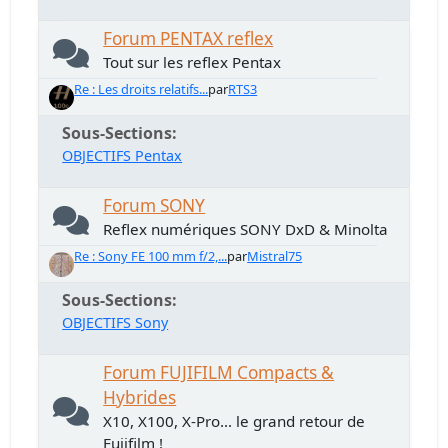
Forum PENTAX reflex
Tout sur les reflex Pentax
Re : Les droits relatifs...
par
RTS3
Sous-Sections
OBJECTIFS Pentax
Forum SONY
Reflex numériques SONY DxD & Minolta
Re : Sony FE 100 mm f/2,...
par
Mistral75
Sous-Sections
OBJECTIFS Sony
Forum FUJIFILM Compacts &
Hybrides
X10, X100, X-Pro... le grand retour de
Fujifilm !