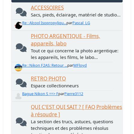
ACCESSOIRES
Sacs, pieds, éclairage, matériel de studio...
Re : Alcool Isopropyliqu...
par
Pascal_LG
PHOTO ARGENTIQUE - Films,
appareils, labo
Tout ce qui concerne la photo argentique:
les appareils, les films, le labo...
Re : Nikon F2AS: Retour ...
par
MFloyd
RETRO PHOTO
Espace collectionneurs
Bague Nikon S ==> F
par
Pierre3112
QUI C'EST QUI SAIT ? [ FAQ Problèmes
à résoudre ]
La section des trucs, astuces, questions
techniques et des problèmes résolus