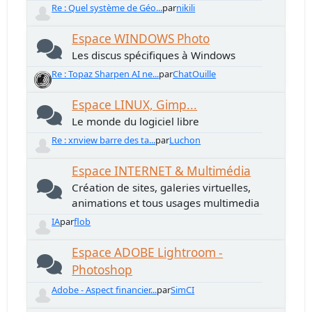
Re : Quel système de Géo...
par
nikili
Espace WINDOWS Photo
Les discus spécifiques à Windows
Re : Topaz Sharpen AI ne...
par
ChatOuille
Espace LINUX, Gimp...
Le monde du logiciel libre
Re : xnview barre des ta...
par
Luchon
Espace INTERNET & Multimédia
Création de sites, galeries virtuelles,
animations et tous usages multimedia
IA
par
flob
Espace ADOBE Lightroom -
Photoshop
Adobe - Aspect financier...
par
SimCI