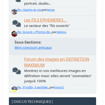
portrait, studio...
Re : Gazing at you
par
jenga
Les FILS EPHEMERES...
Le secteur des "fils ouverts"
Re : le post « Photos de...
par
sekijou
Sous-Sections
Mini-concours amicaux
Forum des images en DEFINITION
MAXIMUM
Montrez ici vos meilleures images en
définition maxi: elles seront "zoomables"
jusqu'à 100%
Re : Prodibi, il sembler...
par
JmarcS
[ DISCUS TECHNIQUES ]