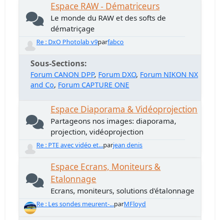
Espace RAW - Dématriceurs
Le monde du RAW et des softs de
dématriçage
Re : DxO Photolab v9
par
fabco
Sous-Sections
Forum CANON DPP
Forum DXO
Forum NIKON NX
and Co
Forum CAPTURE ONE
Espace Diaporama & Vidéoprojection
Partageons nos images: diaporama,
projection, vidéoprojection
Re : PTE avec vidéo et...
par
jean denis
Espace Ecrans, Moniteurs &
Etalonnage
Ecrans, moniteurs, solutions d'étalonnage
Re : Les sondes meurent-...
par
MFloyd