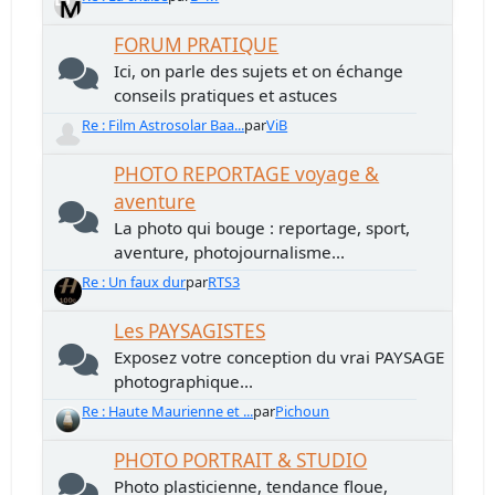
FORUM PRATIQUE
Ici, on parle des sujets et on échange
conseils pratiques et astuces
Re : Film Astrosolar Baa...
par
ViB
PHOTO REPORTAGE voyage &
aventure
La photo qui bouge : reportage, sport,
aventure, photojournalisme...
Re : Un faux dur
par
RTS3
Les PAYSAGISTES
Exposez votre conception du vrai PAYSAGE
photographique...
Re : Haute Maurienne et ...
par
Pichoun
PHOTO PORTRAIT & STUDIO
Photo plasticienne, tendance floue,