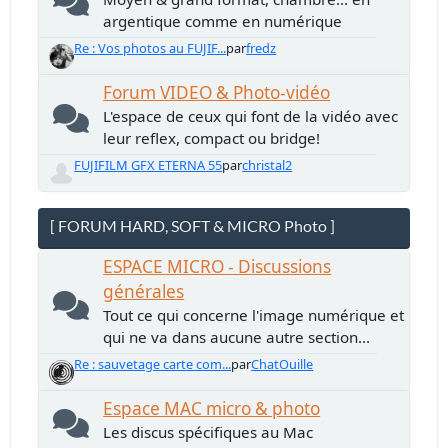
argentique comme en numérique
Re : Vos photos au FUJIF...
par
fredz
Forum VIDEO & Photo-vidéo
L'espace de ceux qui font de la vidéo avec
leur reflex, compact ou bridge!
FUJIFILM GFX ETERNA 55
par
christal2
[ FORUM HARD, SOFT & MICRO Photo ]
ESPACE MICRO - Discussions
générales
Tout ce qui concerne l'image numérique et
qui ne va dans aucune autre section...
Re : sauvetage carte com...
par
ChatOuille
Espace MAC micro & photo
Les discus spécifiques au Mac