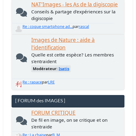
NAT'Images - les As de la digiscopie
Conseils & partage d'expériences sur la
digiscopie
Re : coque smartphone ad...
par
rascal
Images de Nature : aide à
l'identification
Quelle est cette espèce? Les membres
s'entraident
Modérateur:
Isatis
Re : rapace
par
LRE
[ FORUM des IMAGES ]
FORUM CRITIQUE
De fil en image, on se critique et on
s'entraide
Re : La chaise
par
B_M