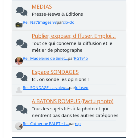
MEDIAS
Presse-News & Editions
Re : Nat'Images 98
par
clo-clo
Publier, exposer, diffuser. Emploi...
Tout ce qui concerne la diffusion et le
métier de photographe
Re : Madeleine de Sinét...
par
RG1945
Espace SONDAGES
Ici, on sonde les opinions !
Re : SONDAGE : la valeur...
par
luluseo
A BATONS ROMPUS (l'actu photo)
Tous les sujets liés à la photo et qui
n'entrent pas dans les autres catégories
Re : Catherine BALET • L...
par
rsp