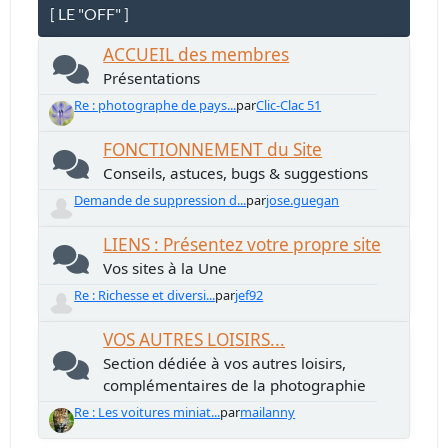
[ LE "OFF" ]
ACCUEIL des membres
Présentations
Re : photographe de pays...
par
Clic-Clac 51
FONCTIONNEMENT du Site
Conseils, astuces, bugs & suggestions
Demande de suppression d...
par
jose.guegan
LIENS : Présentez votre propre site
Vos sites à la Une
Re : Richesse et diversi...
par
jef92
VOS AUTRES LOISIRS...
Section dédiée à vos autres loisirs,
complémentaires de la photographie
Re : Les voitures miniat...
par
mailanny