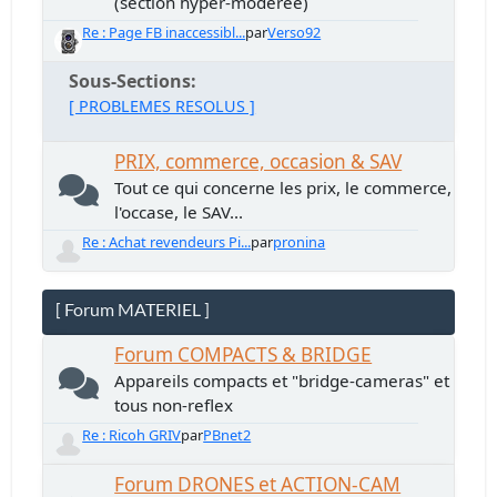
(section hyper-modérée)
Re : Page FB inaccessibl...
par
Verso92
Sous-Sections
[ PROBLEMES RESOLUS ]
PRIX, commerce, occasion & SAV
Tout ce qui concerne les prix, le commerce,
l'occase, le SAV...
Re : Achat revendeurs Pi...
par
pronina
[ Forum MATERIEL ]
Forum COMPACTS & BRIDGE
Appareils compacts et "bridge-cameras" et
tous non-reflex
Re : Ricoh GRIV
par
PBnet2
Forum DRONES et ACTION-CAM