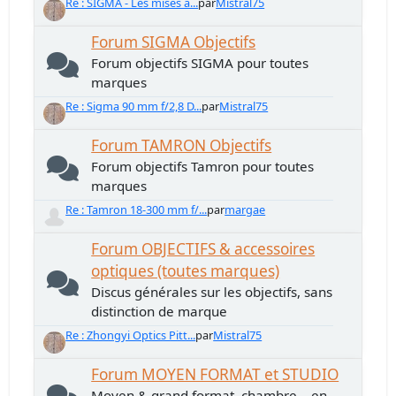
Re : SIGMA - Les mises à...
par
Mistral75
Forum SIGMA Objectifs
Forum objectifs SIGMA pour toutes
marques
Re : Sigma 90 mm f/2,8 D...
par
Mistral75
Forum TAMRON Objectifs
Forum objectifs Tamron pour toutes
marques
Re : Tamron 18-300 mm f/...
par
margae
Forum OBJECTIFS & accessoires
optiques (toutes marques)
Discus générales sur les objectifs, sans
distinction de marque
Re : Zhongyi Optics Pitt...
par
Mistral75
Forum MOYEN FORMAT et STUDIO
Moyen & grand format, chambre... en