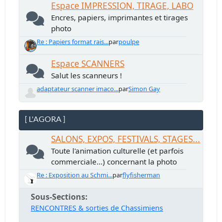
Espace IMPRESSION, TIRAGE, LABO
Encres, papiers, imprimantes et tirages
photo
Re : Papiers format rais...
par
poulpe
Espace SCANNERS
Salut les scanneurs !
adaptateur scanner imaco...
par
Simon Gay
[ L'AGORA ]
SALONS, EXPOS, FESTIVALS, STAGES...
Toute l'animation culturelle (et parfois
commerciale...) concernant la photo
Re : Exposition au Schmi...
par
flyfisherman
Sous-Sections
RENCONTRES & sorties de Chassimiens